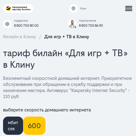
Клин
поддержка
подключение
8 800 700 80 00
8 800 700 86 90
билайн в Клину
/
Для игр + ТВ в Клину
тариф билайн «Для игр + ТВ»
в Клину
Безлимитный скоростной домашний интернет. Приоритетное
обслуживание при обращении в службу поддержки и при
назначении мастера. Антивирус "Kaspersky Internet Security" -
110 руб
выберите скорость домашнего интернета
мбит
600
сек