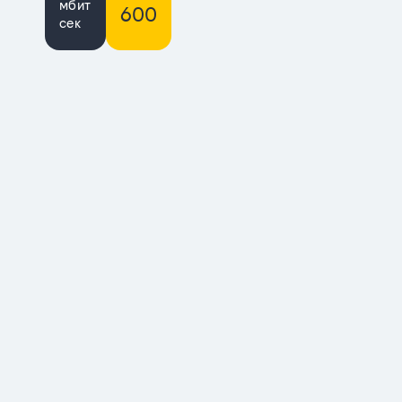
мбит
600
сек