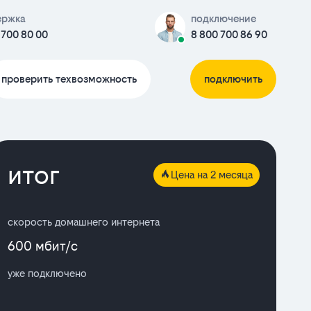
ержка
подключение
 700 80 00
8 800 700 86 90
проверить техвозможность
подключить
итог
Цена на 2 месяца
скорость домашнего интернета
600 мбит/с
уже подключено