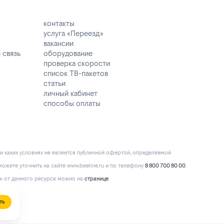
контакты
услуга «Переезд»
вакансии
 связь
оборудование
проверка скорости
список ТВ-пакетов
статьи
личный кабинет
способы оплаты
и каких условиях не является публичной офертой, определяемой
ожете уточнить на сайте www.beeline.ru и по телефону
8 800 700 80 00
.
к от данного ресурса можно на
странице
.
ть