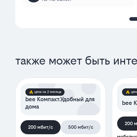
также может быть инт
цена на 2 месяца
цен
bee Компакт.Удобный для
bee К
дома
200 
200 мбит/с
500 мбит/с
мобильна