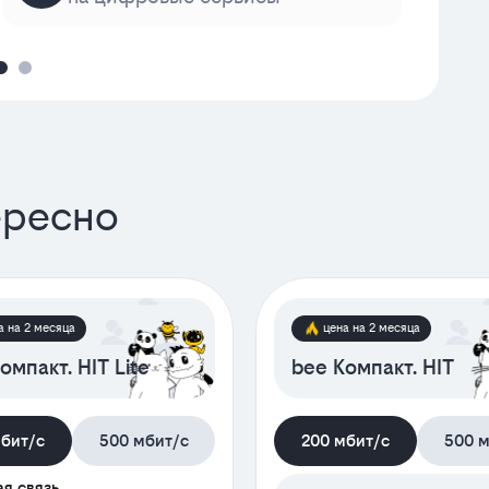
ересно
а на 2 месяца
цена на 2 месяца
омпакт. HIT Lite
bee Компакт. HIT
мбит/с
500 мбит/с
200 мбит/с
500 м
я связь