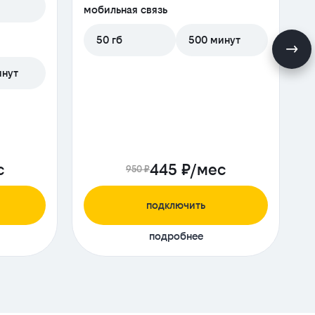
м
мобильная связь
50 гб
500 минут
инут
с
445 ₽/мес
950 ₽
подключить
подробнее