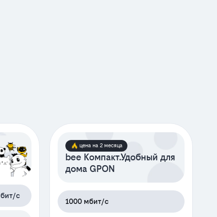
цена на 2 месяца
bee Компакт.Удобный для
дома GPON
бит/с
1000 мбит/с