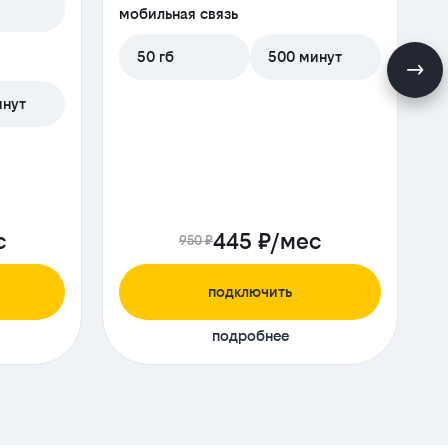
м
мобильная связь
50 гб
500 минут
инут
с
445 ₽/мес
950 ₽
подключить
подробнее