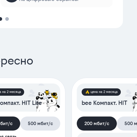
ересно
а на 2 месяца
цена на 2 месяца
омпакт. HIT Lite
bee Компакт. HIT
мбит/с
500 мбит/с
200 мбит/с
500 м
я связь