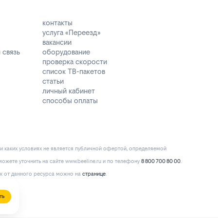
контакты
услуга «Переезд»
вакансии
 связь
оборудование
проверка скорости
список ТВ-пакетов
статьи
личный кабинет
способы оплаты
и каких условиях не является публичной офертой, определяемой
ожете уточнить на сайте www.beeline.ru и по телефону
8 800 700 80 00
.
к от данного ресурса можно на
странице
.
ть