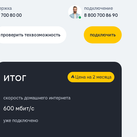
ержка
подключение
 700 80 00
8 800 700 86 90
проверить техвозможность
подключить
итог
Цена на 2 месяца
скорость домашнего интернета
600 мбит/с
уже подключено