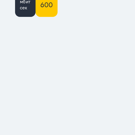
мбит
600
сек