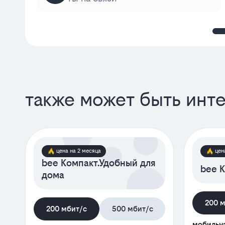
также может быть инт
цена на 2 месяца
цен
bee Компакт.Удобный для
bee К
дома
200 
200 мбит/с
500 мбит/с
мобильна