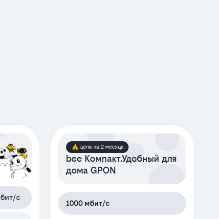
цена на 2 месяца
bee Компакт.Удобный для
дома GPON
бит/с
1000 мбит/с