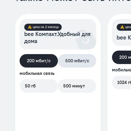
цена на 2 месяца
цен
bee Компакт.Удобный для
bee К
дома
200 
200 мбит/с
500 мбит/с
мобильна
мобильная связь
1024 г
50 гб
500 минут