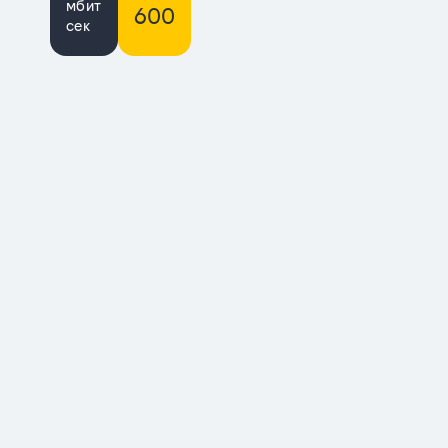
мбит
600
сек