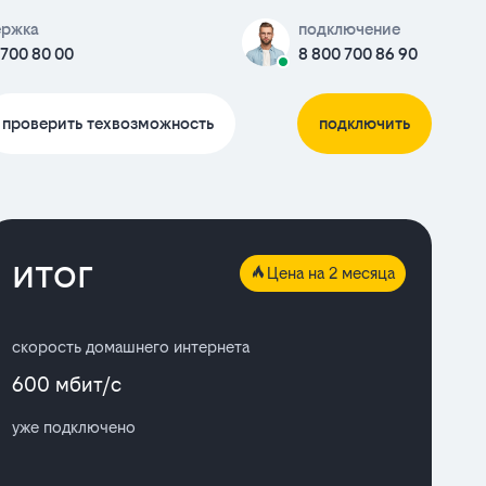
ержка
подключение
 700 80 00
8 800 700 86 90
проверить техвозможность
подключить
итог
Цена на 2 месяца
скорость домашнего интернета
600 мбит/с
уже подключено