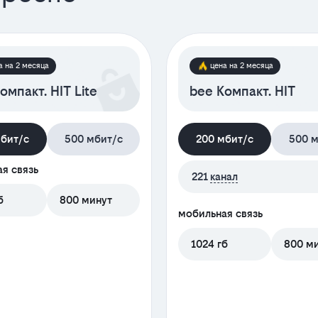
а на 2 месяца
цена на 2 месяца
омпакт. HIT Lite
bee Компакт. HIT
мбит/с
500 мбит/с
200 мбит/с
500 м
я связь
221
канал
б
800 минут
мобильная связь
1024 гб
800 м