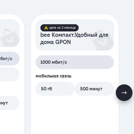
цена на 2 месяца
bee Компакт.Удобный для
дома GPON
бит/с
1000 мбит/с
м
мобильная связь
50 гб
500 минут
инут