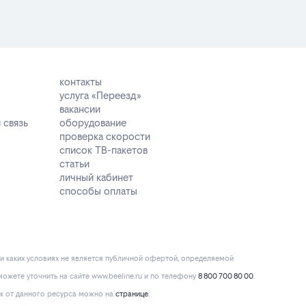
контакты
услуга «Переезд»
вакансии
 связь
оборудование
проверка скорости
список ТВ-пакетов
статьи
личный кабинет
способы оплаты
и каких условиях не является публичной офертой, определяемой
ожете уточнить на сайте www.beeline.ru и по телефону
8 800 700 80 00
.
к от данного ресурса можно на
странице
.