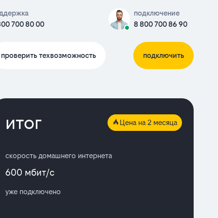
ддержка
подключение
800 700 80 00
8 800 700 86 90
проверить техвозможность
подключить
итог
Цена на 2 месяца
скорость домашнего интернета
600 мбит/с
уже подключено