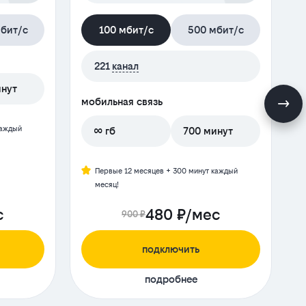
бит/с
100 мбит/с
500 мбит/с
221
канал
инут
мобильная связь
м
каждый
∞ гб
700 минут
Первые 12 месяцев + 300 минут каждый
месяц!
с
480 ₽/мес
900 ₽
подключить
подробнее