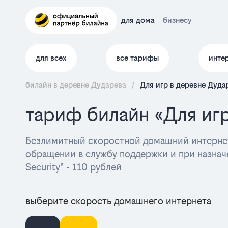
для дома
бизнесу
для всех
все тарифы
инте
билайн в деревне Дударева
/
Для игр в деревне Дуда
тариф билайн «Для иг
Безлимитный скоростной домашний интернет
обращении в службу поддержки и при назначе
Security" - 110 рублей
выберите скорость домашнего интернета