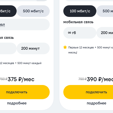
мбит/с
500 мбит/с
100 мбит/с
500 м
мобильная связь
нал
∞ гб
200 м
я связь
Первые 12 месяцев + 500 минут 
200 минут
месяц!
12 месяцев + 500 минут каждый
375 ₽/мес
390 ₽/ме
750 ₽
750 ₽
подключить
подключить
подробнее
подробнее