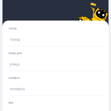
город
улица, дом
телефон
имя