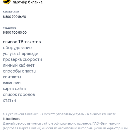
подключение
8 800 700 86 90
поддержка
8 800 700 80 00
список ТВ-пакетов
оборудование
услуга «Переезд»
проверка скорости
личный кабинет
способы оплаты
контакты
вакансии
карта сайта
список городов
статьи
вы уже клиент билайн? Вы можете управлять услугами в личнoм кaбинeтe:
lk.beeline.ru
Данный ресурс является сайтом официального партнера ПАО «Вымпелком»
(торговая марка билайн) и носит исключительно информационный характер и ни