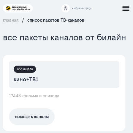
выбрать город
главная
/
список пакетов ТВ-каналов
все пакеты каналов от билайн
122 канала
кино+ТВ1
17443 фильма и эпизода
показать каналы