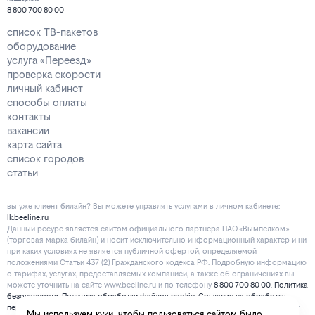
8 800 700 80 00
список ТВ-пакетов
оборудование
услуга «Переезд»
проверка скорости
личный кабинет
способы оплаты
контакты
вакансии
карта сайта
список городов
статьи
вы уже клиент билайн? Вы можете управлять услугами в личнoм кaбинeтe:
lk.beeline.ru
Данный ресурс является сайтом официального партнера ПАО «Вымпелком»
(торговая марка билайн) и носит исключительно информационный характер и ни
при каких условиях не является публичной офертой, определяемой
положениями Статьи 437 (2) Гражданского кодекса РФ. Подробную информацию
о тарифах, услугах, предоставляемых компанией, а также об ограничениях вы
можете уточнить на сайте www.beeline.ru и по телефону
8 800 700 80 00
.
Политика
безопасности
.
Политика обработки файлов cookie
.
Согласие на обработку
персональных данных
. Отписаться от получения
информационных рассылок
от
Мы используем куки, чтобы пользоваться сайтом было