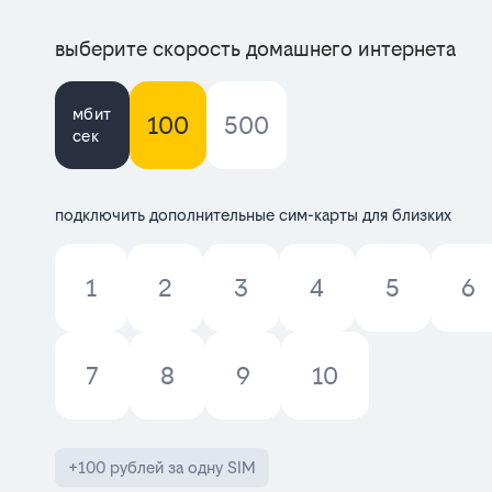
выберите скорость домашнего интернета
мбит
100
500
сек
подключить дополнительные сим-карты для близких
1
2
3
4
5
6
7
8
9
10
+100 рублей за одну SIM