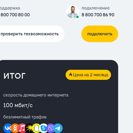
оддержка
подключение
 800 700 80 00
8 800 700 86 90
проверить техвозможность
подключить
итог
Цена на 2 месяца
скорость домашнего интернета
100 мбит/с
безлимитный трафик