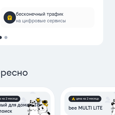
бесконечный трафик
на цифровые сервисы
к
ересно
а на 2 месяца
цена на 2 месяца
ый для дома с ТВ
bee MULTI LITE
поиск