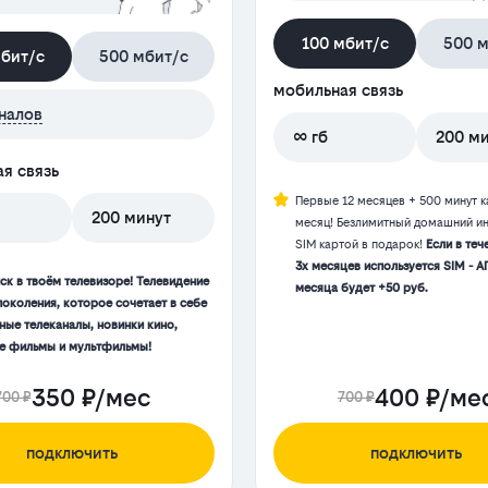
100 мбит/с
500 м
мбит/с
500 мбит/с
мобильная связь
налов
∞ гб
200 м
я связь
Первые 12 месяцев + 500 минут 
200 минут
месяц! Безлимитный домашний ин
SIM картой в подарок!
Если в теч
3х месяцев используется SIM - А
ск в твоём телевизоре! Телевидение
месяца будет +50 руб.
поколения, которое сочетает в себе
ные телеканалы, новинки кино,
 фильмы и мультфильмы!
350 ₽/мес
400 ₽/ме
700 ₽
700 ₽
подключить
подключить