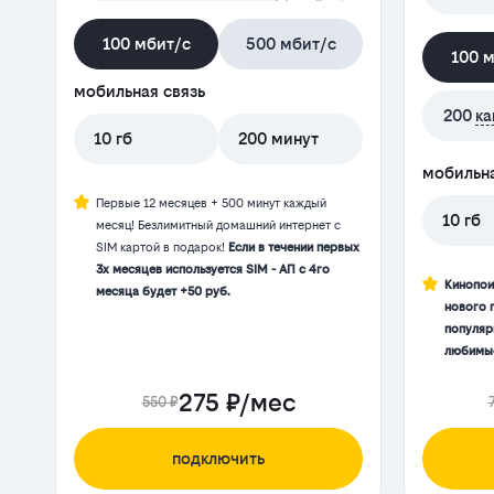
100 мбит/с
500 мбит/с
100 
мобильная связь
200
ка
10 гб
200 минут
мобильна
Первые 12 месяцев + 500 минут каждый
10 гб
месяц! Безлимитный домашний интернет с
SIM картой в подарок!
Если в течении первых
3х месяцев используется SIM - АП с 4го
Кинопои
месяца будет +50 руб.
нового 
популяр
любимые
275 ₽/мес
550 ₽
подключить