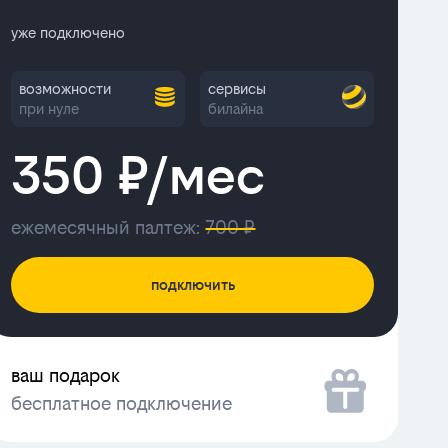
уже подключено
возможности
сервисы
при нуле
билайна
350 ₽/мес
ежемесячный палтеж:
700 ₽
подключить
ваш подарок
бесплатное подключение