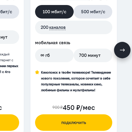
бит/с
100 мбит/с
500 мбит/с
200
каналов
инут
мобильная связь
м
каждый
∞ гб
700 минут
тернет с
ении первых
П с 4го
Кинопоиск в твоём телевизоре! Телевидение
нового поколения, которое сочетает в себе
популярные телеканалы, новинки кино,
любимые фильмы и мультфильмы!
с
450 ₽/мес
900 ₽
подключить