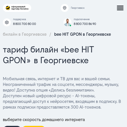
Георгиевск
поддержка
подключение
8 800 700 80 00
8 800 700 86 90
билайн в Георгиевске
/
bee HIT GPON в Георгиевске
тариф билайн «bee HIT
GPON» в Георгиевске
Мобильная связь, интернет и ТВ для вас и вашей семьи.
Неограниченный трафик на соцсети, мессенджеры, музыку,
видео! Доступна опция «Делись безлимитами».
Доступен новый цифровой ресурс - AI-токены,
предлагающий доступ к нейросетям, входящим в подписку. В
рамках подписки предоставляется 300 AI-токенов.
выберите скорость домашнего интернета