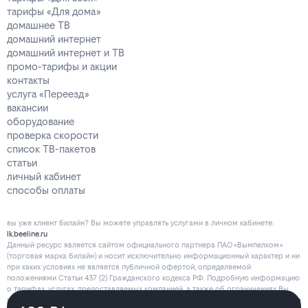
тарифы «Для дома»
домашнее ТВ
домашний интернет
домашний интернет и ТВ
промо-тарифы и акции
контакты
услуга «Переезд»
вакансии
оборудование
проверка скорости
список ТВ-пакетов
статьи
личный кабинет
способы оплаты
вы уже клиент билайн? Вы можете управлять услугами в личнoм кaбинeтe:
lk.beeline.ru
Данный ресурс является сайтом официального партнера ПАО «Вымпелком»
(торговая марка билайн) и носит исключительно информационный характер и ни
при каких условиях не является публичной офертой, определяемой
положениями Статьи 437 (2) Гражданского кодекса РФ. Подробную информацию
о тарифах, услугах, предоставляемых компанией, а также об ограничениях Вы
можете уточнить на сайте www.beeline.ru и по телефону
8 800 700 80 00
.
Политика