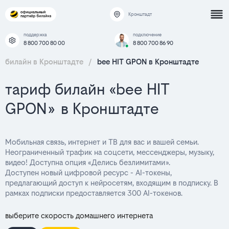
Кронштадт
поддержка
подключение
8 800 700 80 00
8 800 700 86 90
билайн в Кронштадте
/
bee HIT GPON в Кронштадте
тариф билайн «bee HIT
GPON» в Кронштадте
Мобильная связь, интернет и ТВ для вас и вашей семьи.
Неограниченный трафик на соцсети, мессенджеры, музыку,
видео! Доступна опция «Делись безлимитами».
Доступен новый цифровой ресурс - AI-токены,
предлагающий доступ к нейросетям, входящим в подписку. В
рамках подписки предоставляется 300 AI-токенов.
выберите скорость домашнего интернета