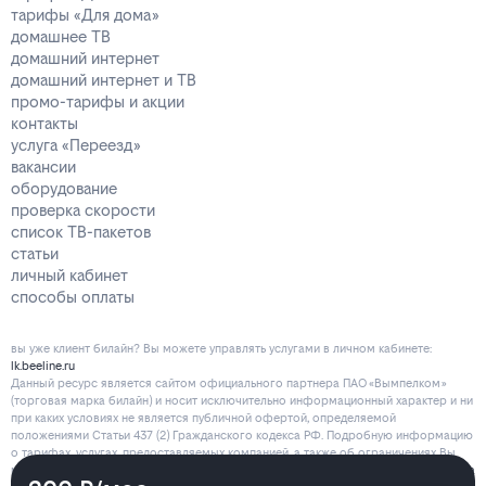
тарифы «Для дома»
домашнее ТВ
домашний интернет
домашний интернет и ТВ
промо-тарифы и акции
контакты
услуга «Переезд»
вакансии
оборудование
проверка скорости
список ТВ-пакетов
статьи
личный кабинет
способы оплаты
вы уже клиент билайн? Вы можете управлять услугами в личнoм кaбинeтe:
lk.beeline.ru
Данный ресурс является сайтом официального партнера ПАО «Вымпелком»
(торговая марка билайн) и носит исключительно информационный характер и ни
при каких условиях не является публичной офертой, определяемой
положениями Статьи 437 (2) Гражданского кодекса РФ. Подробную информацию
о тарифах, услугах, предоставляемых компанией, а также об ограничениях Вы
можете уточнить на сайте www.beeline.ru и по телефону
8 800 700 80 00
.
Политика