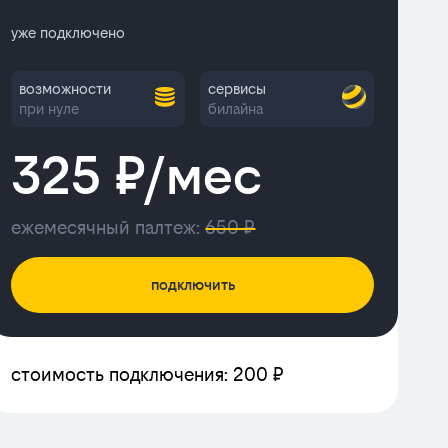
уже подключено
возможности
сервисы
при нуле
билайна
325 ₽/мес
ежемесячный палтеж:
650 ₽
подключить
стоимость подключения: 200 ₽