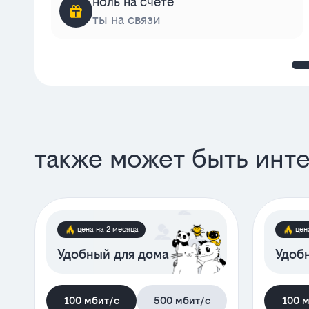
ноль на счёте
ты на связи
также может быть инт
цена на 2 месяца
цен
Удобный для дома
Удобн
100 мбит/с
500 мбит/с
100 