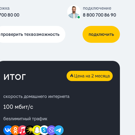
ржка
подключение
700 80 00
8 800 700 86 90
проверить техвозможность
подключить
итог
Цена на 2 месяца
скорость домашнего интернета
100 мбит/с
безлимитный трафик