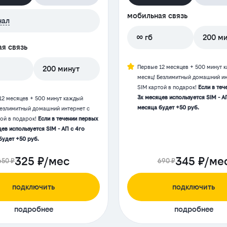
мобильная связь
нал
∞ гб
200 м
я связь
Первые 12 месяцев + 500 минут 
200 минут
месяц! Безлимитный домашний ин
SIM картой в подарок!
Если в теч
3х месяцев используется SIM - А
12 месяцев + 500 минут каждый
месяца будет +50 руб.
Безлимитный домашний интернет с
той в подарок!
Если в течении первых
ев используется SIM - АП с 4го
будет +50 руб.
325 ₽/мес
345 ₽/ме
650 ₽
690 ₽
подключить
подключить
подробнее
подробнее