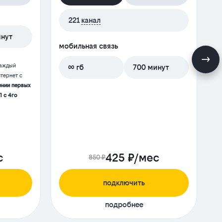
221
канал
инут
мобильная связь
м
каждый
∞ гб
700 минут
тернет с
ении первых
П с 4го
с
425 ₽/мес
850 ₽
подключить
подробнее