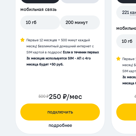
мобильная связь
221
ка
10 гб
200 минут
мобильна
Первые 12 месяцев + 500 минут каждый
10 гб
месяц! Безлимитный домашний интернет с
SIM картой в подарок!
Если в течении первых
3х месяцев используется SIM - АП с 4го
Первые 
месяца будет +50 руб.
месяц! 
SIM кар
3х месяц
месяца 
250 ₽/мес
500 ₽
подключить
подробнее