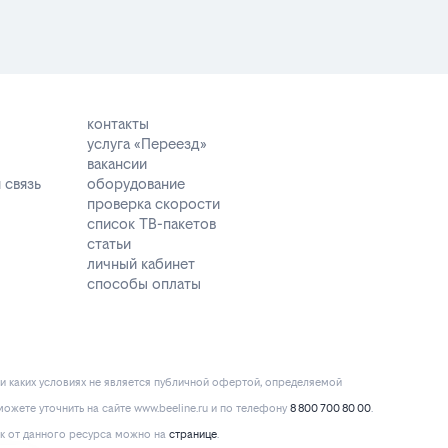
контакты
услуга «Переезд»
вакансии
 связь
оборудование
проверка скорости
список ТВ-пакетов
статьи
личный кабинет
способы оплаты
и каких условиях не является публичной офертой, определяемой
ожете уточнить на сайте www.beeline.ru и по телефону
8 800 700 80 00
.
к от данного ресурса можно на
странице
.