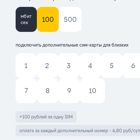
мбит
100
500
сек
подключить дополнительные сим-карты для близких
1
2
3
4
5
6
7
8
9
10
+100 рублей за одну SIM
оплата за каждый дополнительный номер - 6,80 руб/сут