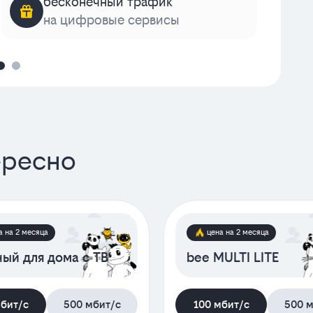
бесконечный трафик
на цифровые сервисы
к
ересно
а на 2 месяца
цена на 2 месяца
ый для дома с ТВ
bee MULTI LITE
мбит/с
500 мбит/с
100 мбит/с
500 м