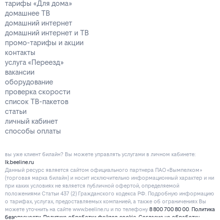
тарифы «Для дома»
домашнее ТВ
домашний интернет
домашний интернет и ТВ
промо-тарифы и акции
контакты
услуга «Переезд»
вакансии
оборудование
проверка скорости
список ТВ-пакетов
статьи
личный кабинет
способы оплаты
вы уже клиент билайн? Вы можете управлять услугами в личнoм кaбинeтe:
lk.beeline.ru
Данный ресурс является сайтом официального партнера ПАО «Вымпелком»
(торговая марка билайн) и носит исключительно информационный характер и ни
при каких условиях не является публичной офертой, определяемой
положениями Статьи 437 (2) Гражданского кодекса РФ. Подробную информацию
о тарифах, услугах, предоставляемых компанией, а также об ограничениях Вы
можете уточнить на сайте www.beeline.ru и по телефону
8 800 700 80 00
.
Политика
безопасности
.
Политика обработки файлов cookie
.
Согласие на обработку