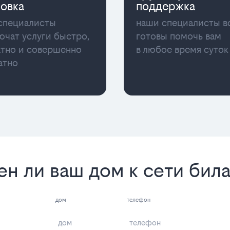
новка
поддержка
специалисты
наши специалисты в
ючат услуги быстро,
готовы помочь вам
атно и совершенно
в любое время суток
атно
ен ли ваш дом к сети бил
дом
телефон