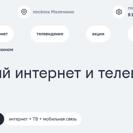
п
посёлок Малечкино
8 
рнет
телевидение
акции
чкином
й интернет и тел
интернет + ТВ + мобильная связь