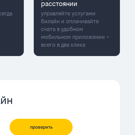
расстоянии
сегда
управляйте услугами
билайн и оплачивайте
счета в удобном
мобильном приложении –
всего в два клика
айн
проверить