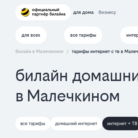
для дома
бизнесу
для всех
все тарифы
инте
билайн в Малечкином
/
тарифы интернет c тв в Мале
билайн домашни
в Малечкином
все тарифы
домашний интернет
интернет + ТВ