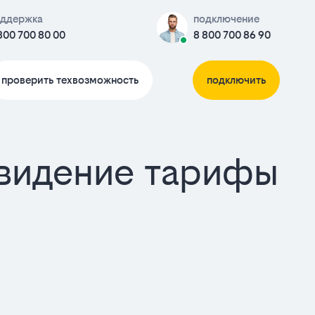
оддержка
подключение
800 700 80 00
8 800 700 86 90
проверить техвозможность
подключить
евидение тарифы