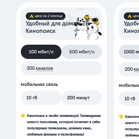
цена на 2 месяца
цен
Удобный для дома с ТВ
Удобн
Кинопоиск
Кино
100 мбит/с
500 мбит/с
1000 м
200
каналов
200
ка
мобильная связь
мобильна
10 гб
200 минут
10 гб
Кинопоиск в твоём телевизоре! Телевидение
Кинопои
нового поколения, которое сочетает в себе
нового 
популярные телеканалы, новинки кино,
популяр
любимые фильмы и мультфильмы!
любимые