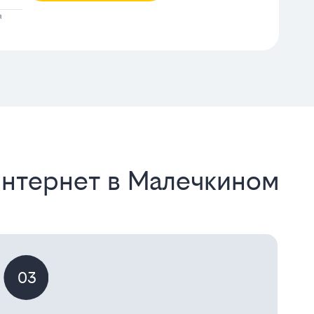
я
интернет в Малечкином
03