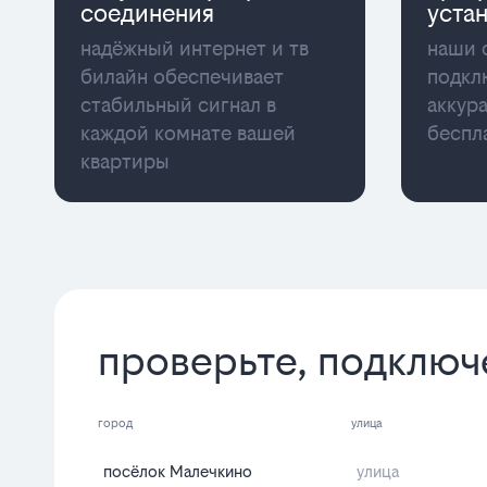
соединения
уста
надёжный интернет и тв
наши 
билайн обеспечивает
подкл
стабильный сигнал в
аккур
каждой комнате вашей
беспл
квартиры
проверьте, подключ
город
улица