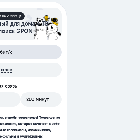
а на 2 месяца
ый для дома с ТВ
поиск GPON
бит/с
налов
я связь
200 минут
ск в твоём телевизоре! Телевидение
поколения, которое сочетает в себе
ные телеканалы, новинки кино,
 фильмы и мультфильмы!