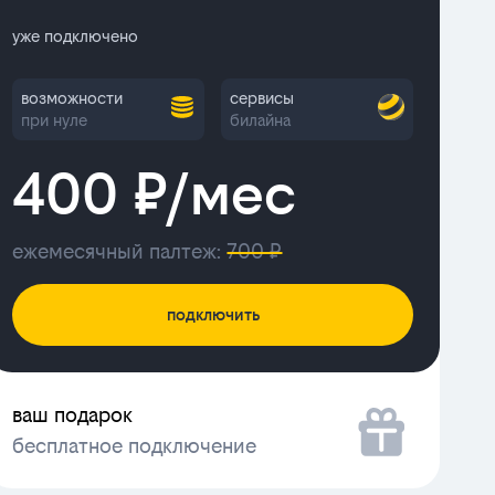
уже подключено
возможности
сервисы
при нуле
билайна
400 ₽/мес
ежемесячный палтеж:
700 ₽
подключить
ваш подарок
бесплатное подключение