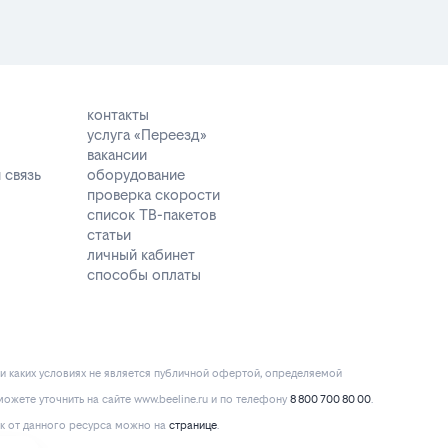
контакты
услуга «Переезд»
вакансии
 связь
оборудование
проверка скорости
список ТВ-пакетов
статьи
личный кабинет
способы оплаты
и каких условиях не является публичной офертой, определяемой
ожете уточнить на сайте www.beeline.ru и по телефону
8 800 700 80 00
.
к от данного ресурса можно на
странице
.