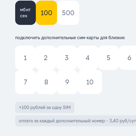
мбит
100
500
сек
подключить дополнительные сим-карты для близких
1
2
3
4
5
6
7
8
9
10
+100 рублей за одну SIM
оплата за каждый дополнительный номер - 3,40 руб/сут