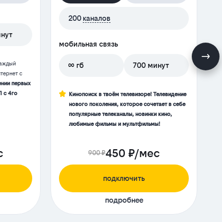
200
каналов
инут
мобильная связь
м
каждый
∞ гб
700 минут
тернет с
ении первых
П с 4го
Кинопоиск в твоём телевизоре! Телевидение
нового поколения, которое сочетает в себе
популярные телеканалы, новинки кино,
любимые фильмы и мультфильмы!
с
450 ₽/мес
900 ₽
подключить
подробнее