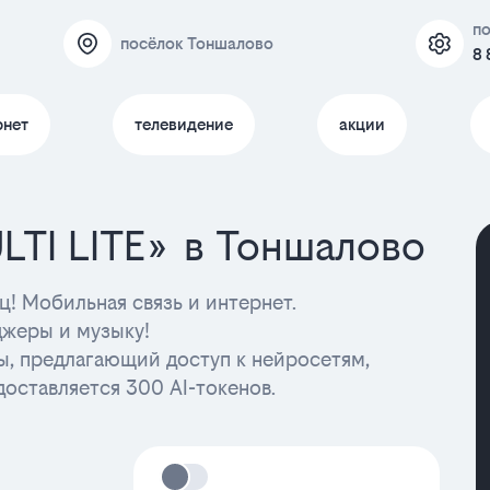
п
посёлок Тоншалово
8 
рнет
телевидение
акции
LTI LITE» в Тоншалово
! Мобильная связь и интернет.
джеры и музыку!
ы, предлагающий доступ к нейросетям,
доставляется 300 AI-токенов.