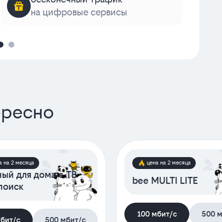
на цифровые сервисы
к
ересно
а на 2 месяца
цена на 2 месяца
ый для дома с ТВ
bee MULTI LITE
поиск
100 мбит/с
500 м
мбит/с
500 мбит/с