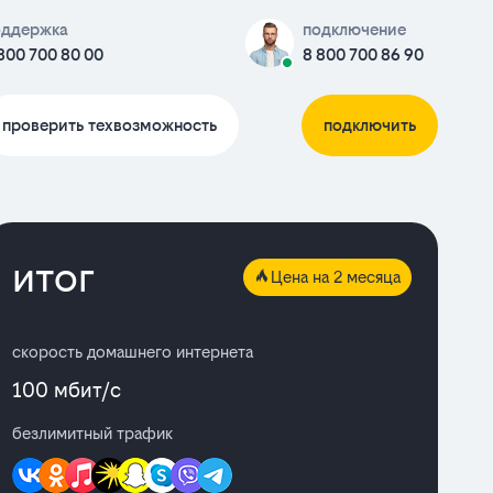
оддержка
подключение
800 700 80 00
8 800 700 86 90
проверить техвозможность
подключить
итог
Цена на 2 месяца
скорость домашнего интернета
100 мбит/с
безлимитный трафик