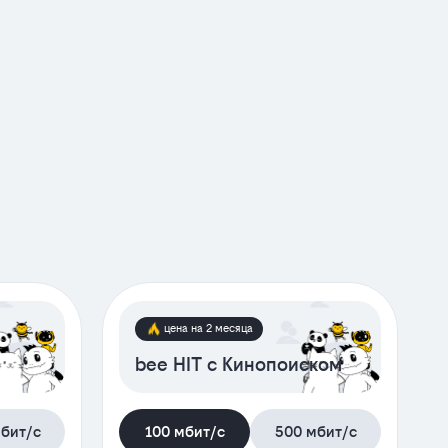
лиентам 60+
+50 гб е
цена на 2 месяца
bee HIT с Кинопоиском
бит/с
100 мбит/с
500 мбит/с