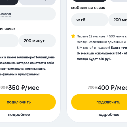
мобильная связь
налов
∞ гб
200 м
я связь
Первые 12 месяцев + 500 минут 
200 минут
месяц! Безлимитный домашний ин
SIM картой в подарок!
Если в теч
3х месяцев используется SIM - А
ск в твоём телевизоре! Телевидение
месяца будет +50 руб.
поколения, которое сочетает в себе
ные телеканалы, новинки кино,
 фильмы и мультфильмы!
350 ₽/мес
400 ₽/ме
700 ₽
700 ₽
подключить
подключить
подробнее
подробнее