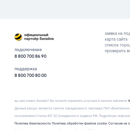
заявка на п
карта сайта
список горо
подключение
проверить 
8 800 700 86 90
поддержка
8 800 700 80 00
вы уже клиент билайн? Вы можете управлять услугами в личнoм кaбинeтe:
l
Данный ресурс является сайтом официального партнера ПАО «Вымпелком» 
положениями Статьи 437 (2) Гражданского кодекса РФ. Подробную информац
Политика безопасности
.
Политика обработки файлов cookie
.
Согласие на 