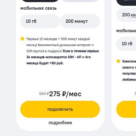
мобильная связь
200
ка
10 гб
200 минут
мобильна
Первые 12 месяцев + 500 минут каждый
10 гб
месяц! Безлимитный домашний интернет с
SIM картой в подарок!
Если в течении первых
3х месяцев используется SIM - АП с 4го
Кинопои
месяца будет +50 руб.
нового 
популяр
любимые
275 ₽/мес
550 ₽
подключить
подробнее