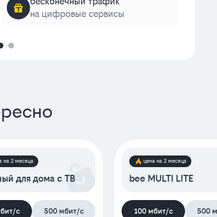
бесконечный трафик
на цифровые сервисы
к
ересно
а на 2 месяца
цена на 2 месяца
ый для дома с ТВ
bee MULTI LITE
мбит/с
500 мбит/с
100 мбит/с
500 м