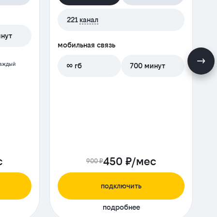
м
221
канал
инут
мобильная связь
каждый
∞ гб
700 минут
с
450 ₽/мес
900 ₽
подключить
подробнее