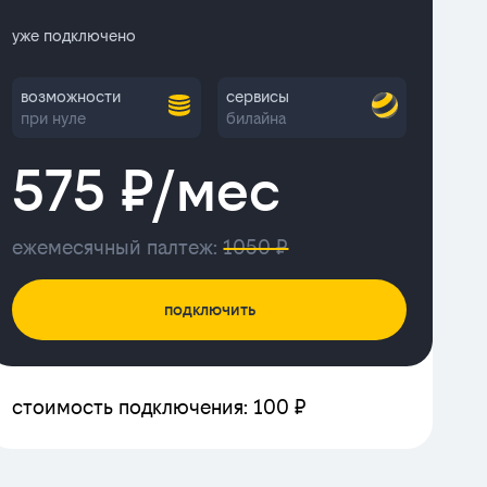
уже подключено
возможности
сервисы
при нуле
билайна
575 ₽/мес
ежемесячный палтеж:
1050 ₽
подключить
стоимость подключения: 100 ₽