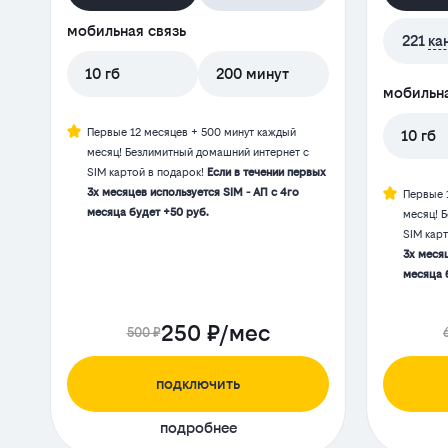
мобильная связь
221
ка
10 гб
200 минут
мобильна
Первые 12 месяцев + 500 минут каждый
10 гб
месяц! Безлимитный домашний интернет с
SIM картой в подарок!
Если в течении первых
3х месяцев используется SIM - АП с 4го
Первые 
месяца будет +50 руб.
месяц! 
SIM кар
3х месяц
месяца 
250 ₽/мес
500 ₽
подключить
подробнее