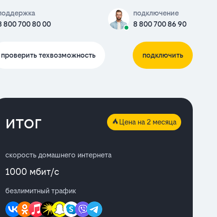
поддержка
подключение
8 800 700 80 00
8 800 700 86 90
проверить техвозможность
подключить
итог
Цена на 2 месяца
скорость домашнего интернета
1000 мбит/с
безлимитный трафик