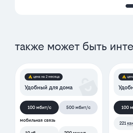
также может быть инт
цена на 2 месяца
цен
Удобный для дома
Удобн
100 мбит/с
500 мбит/с
100 
мобильная связь
221
ка
10 гб
200 минут