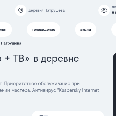
п
деревня Патрушева
8 
рнет
телевидение
акции
е Патрушева
р + ТВ» в деревне
. Приоритетное обслуживание при
нии мастера. Антивирус "Kaspersky Internet