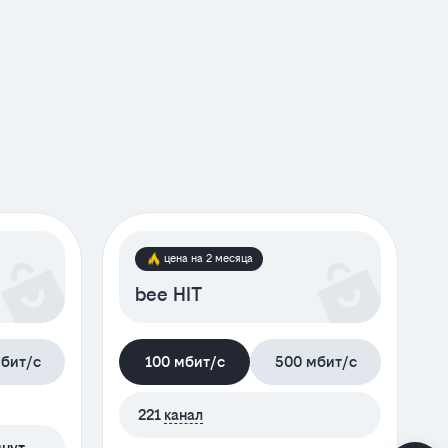
цена на 2 месяца
bee HIT
бит/с
100 мбит/с
500 мбит/с
221
канал
инут