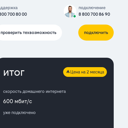
оддержка
подключение
800 700 80 00
8 800 700 86 90
проверить техвозможность
подключить
итог
Цена на 2 месяца
скорость домашнего интернета
600 мбит/с
уже подключено