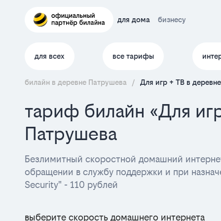
для дома
бизнесу
для всех
все тарифы
инте
билайн в деревне Патрушева
/
Для игр + ТВ в деревн
тариф билайн «Для иг
Патрушева
Безлимитный скоростной домашний интернет
обращении в службу поддержки и при назначе
Security" - 110 рублей
выберите скорость домашнего интернета