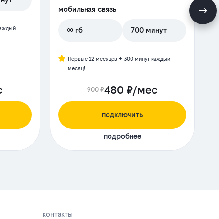
мобильная связь
м
каждый
∞ гб
700 минут
Первые 12 месяцев + 300 минут каждый
месяц!
с
480 ₽/мес
900 ₽
подключить
подробнее
контакты