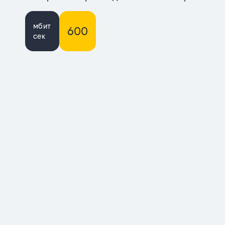
мбит
600
сек