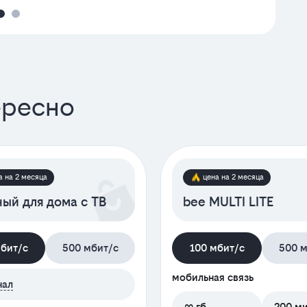
ересно
а на 2 месяца
цена на 2 месяца
ый для дома с ТВ
bee MULTI LITE
мбит/с
500 мбит/с
100 мбит/с
500 м
мобильная связь
нал
∞ гб
200 м