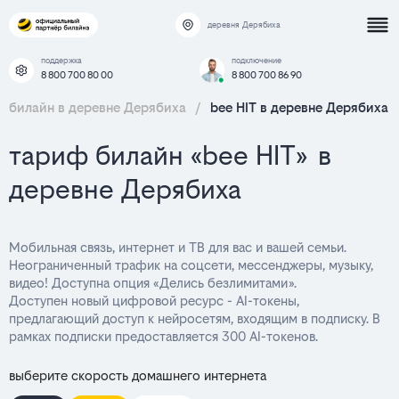
деревня Дерябиха
поддержка
подключение
8 800 700 80 00
8 800 700 86 90
билайн в деревне Дерябиха
/
bee HIT в деревне Дерябиха
тариф билайн «bee HIT» в
деревне Дерябиха
Мобильная связь, интернет и ТВ для вас и вашей семьи.
Неограниченный трафик на соцсети, мессенджеры, музыку,
видео! Доступна опция «Делись безлимитами».
Доступен новый цифровой ресурс - AI-токены,
предлагающий доступ к нейросетям, входящим в подписку. В
рамках подписки предоставляется 300 AI-токенов.
выберите скорость домашнего интернета