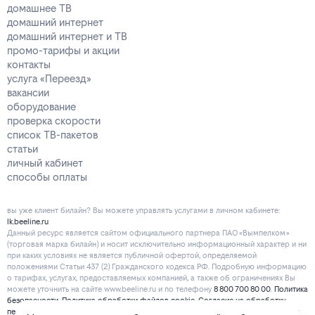
домашнее ТВ
домашний интернет
домашний интернет и ТВ
промо-тарифы и акции
контакты
услуга «Переезд»
вакансии
оборудование
проверка скорости
список ТВ-пакетов
статьи
личный кабинет
способы оплаты
вы уже клиент билайн? Вы можете управлять услугами в личнoм кaбинeтe:
lk.beeline.ru
Данный ресурс является сайтом официального партнера ПАО «Вымпелком»
(торговая марка билайн) и носит исключительно информационный характер и ни
при каких условиях не является публичной офертой, определяемой
положениями Статьи 437 (2) Гражданского кодекса РФ. Подробную информацию
о тарифах, услугах, предоставляемых компанией, а также об ограничениях Вы
можете уточнить на сайте www.beeline.ru и по телефону
8 800 700 80 00
.
Политика
безопасности
.
Политика обработки файлов cookie
.
Согласие на обработку
персональных данных
. Отписаться от получения информационных рассылок от