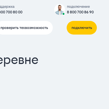
ддержка
подключение
800 700 80 00
8 800 700 86 90
проверить техвозможность
подключить
еревне