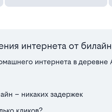
ния интернета от билайн
омашнего интернета в деревне 
айн – никаких задержек
олько кликов?