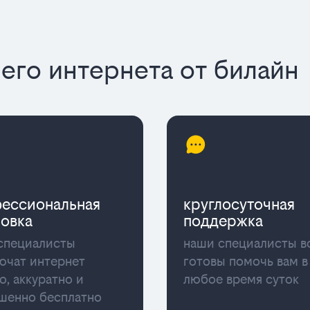
го интернета от билайн
ессиональная
круглосуточная
новка
поддержка
специалисты
наши специалисты в
ючат интернет
готовы помочь вам в
о, аккуратно и
любое время суток
шенно бесплатно