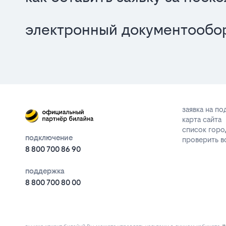
электронный документообор
заявка на п
карта сайта
список горо
подключение
проверить 
8 800 700 86 90
поддержка
8 800 700 80 00