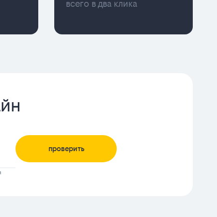
всего в два клика
айн
проверить
я