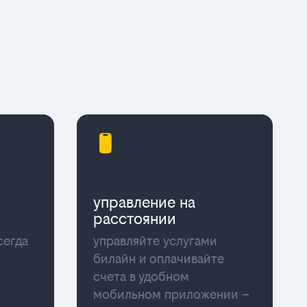
управление на
расстоянии
сегда
управляйте услугами
билайн и оплачивайте
счета в удобном
мобильном приложении –