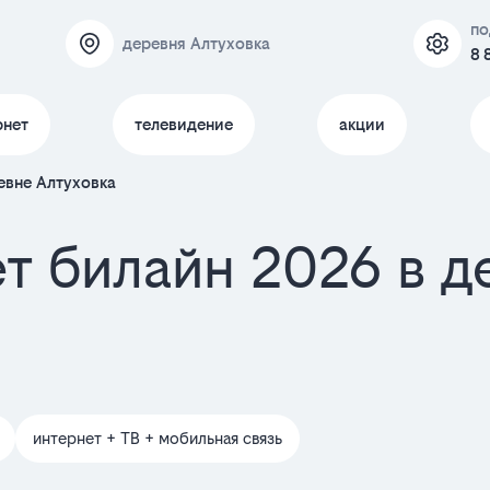
по
деревня Алтуховка
8 
рнет
телевидение
акции
евне Алтуховка
т билайн 2026 в д
интернет + ТВ + мобильная связь