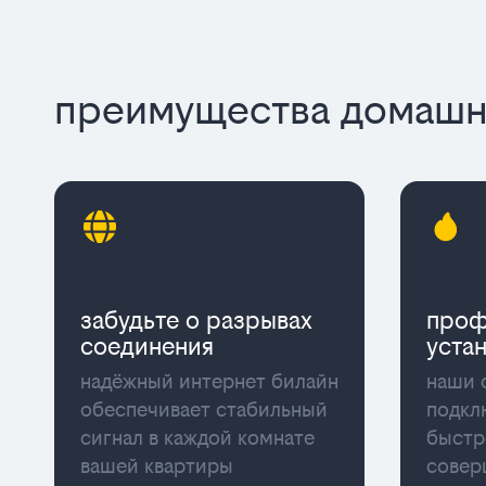
преимущества домашне
забудьте о разрывах
проф
соединения
уста
надёжный интернет билайн
наши 
обеспечивает стабильный
подкл
сигнал в каждой комнате
быстр
вашей квартиры
совер