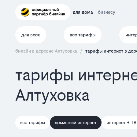
для дома
бизнесу
для всех
все тарифы
инте
билайн в деревне Алтуховка
/
тарифы интернет в дер
тарифы интерне
Алтуховка
все тарифы
домашний интернет
интернет + ТВ