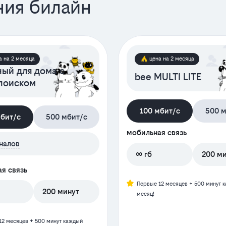
ния билайн
а на 2 месяца
цена на 2 месяца
ный для дома с
bee MULTI LITE
поиском
100 мбит/с
500 м
мбит/с
500 мбит/с
мобильная связь
налов
∞ гб
200 м
я связь
Первые 12 месяцев + 500 минут 
200 минут
месяц!
12 месяцев + 500 минут каждый