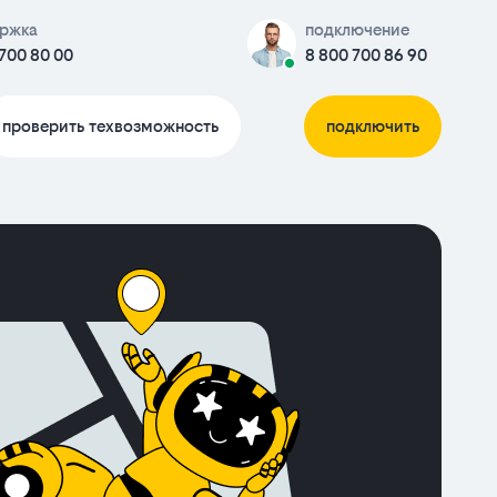
ржка
подключение
700 80 00
8 800 700 86 90
проверить техвозможность
подключить