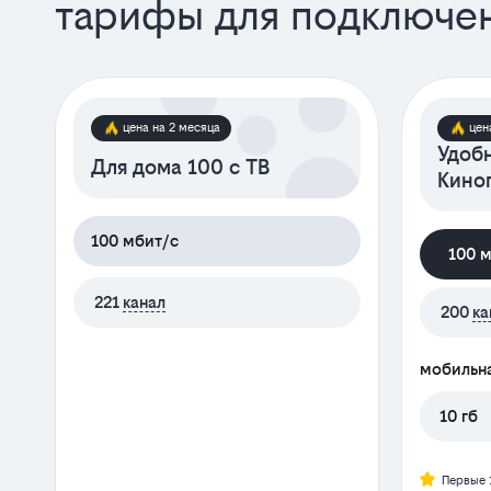
тарифы для подключе
цена на 2 месяца
цен
Удоб
Для дома 100 с ТВ
Кино
100 мбит/с
100 
221
канал
200
ка
мобильна
10 гб
Первые 