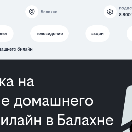
подде
Балахна
8 800 
рнет
телевидение
акции
машнего билайн
ка на
е домашнего
илайн в Балахне