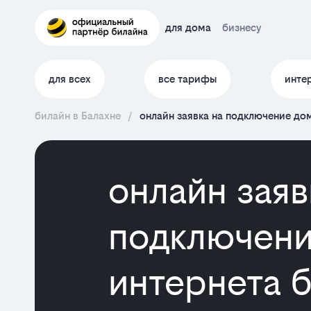
для дома
бизнесу
для всех
все тарифы
инте
билайн в Балахне
/
онлайн заявка на подключение до
онлайн заяв
подключени
интернета б