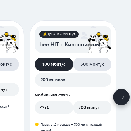
цена на 6 месяцев
bee HIT с Кинопоиском
бит/с
100 мбит/с
500 мбит/с
200
каналов
инут
мобильная связь
м
каждый
∞ гб
700 минут
Первые 12 месяцев + 300 минут каждый
месяц!