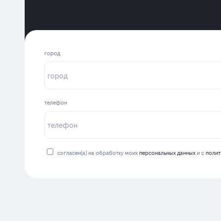
город
телефон
согласен(а) на обработку моих
персональных данных
и с
полит