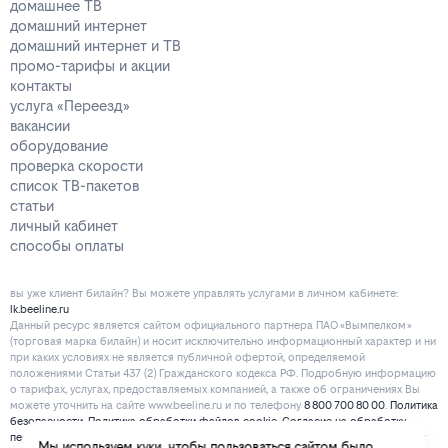
домашнее ТВ
домашний интернет
домашний интернет и ТВ
промо-тарифы и акции
контакты
услуга «Переезд»
вакансии
оборудование
проверка скорости
список ТВ-пакетов
статьи
личный кабинет
способы оплаты
вы уже клиент билайн? Вы можете управлять услугами в личнoм кaбинeтe:
lk.beeline.ru
Данный ресурс является сайтом официального партнера ПАО «Вымпелком»
(торговая марка билайн) и носит исключительно информационный характер и ни
при каких условиях не является публичной офертой, определяемой
положениями Статьи 437 (2) Гражданского кодекса РФ. Подробную информацию
о тарифах, услугах, предоставляемых компанией, а также об ограничениях Вы
можете уточнить на сайте www.beeline.ru и по телефону
8 800 700 80 00
.
Политика
безопасности
.
Политика обработки файлов cookie
.
Согласие на обработку
персональных данных
. Отписаться от получения информационных рассылок от
Мы используем куки, чтобы пользоваться сайтом было