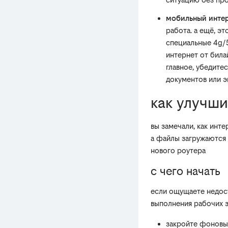
мобильный интер
работа. а ещё, э
специальные 4g/
интернет от била
главное, убедите
документов или э
как улучши
вы замечали, как инт
а файлы загружаются 
нового роутера
с чего начать
если ощущаете недост
выполнения рабочих 
закройте фоновые