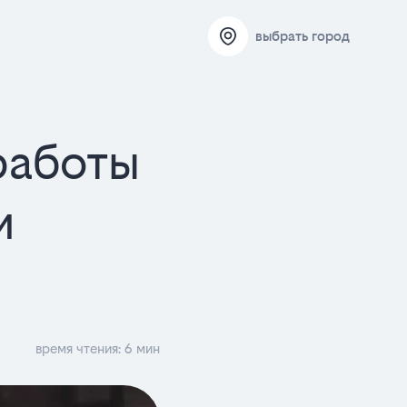
выбрать город
работы
и
время чтения: 6 мин