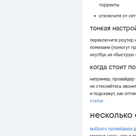
торренты
отключите от сет
тонкая настро
переключите роутер н
помехами (помогут пр
ноутбук на «быструю п
когда стоит п
например, провайдер 
не стесняйтесь звони
и подскажут, как опт
статье
несколько
выбрать провайдера д
момент «икс». это и п