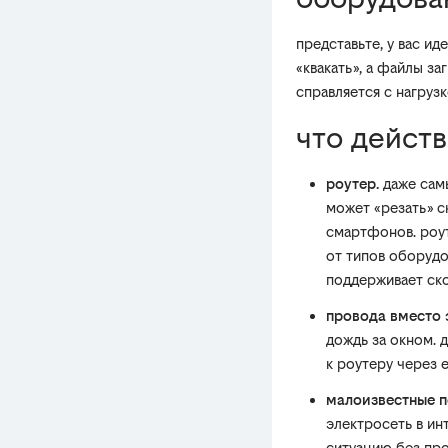
представьте, у вас и
«квакать», а файлы за
справляется с нагруз
что дейст
роутер.
даже сам
может «резать» с
смартфонов. роут
от типов оборудов
поддерживает ско
провода вместо 
дождь за окном. 
к роутеру через 
малоизвестные 
электросеть в инт
ситуацию без про