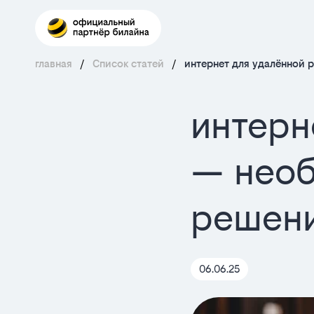
главная
/
Список статей
/
интернет для удалённой 
интерн
— необ
решен
06.06.25