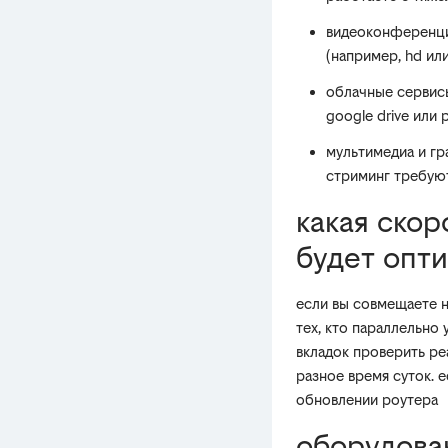
видеоконференции
(например, hd ил
облачные сервисы
google drive или
мультимедиа и гр
стриминг требую
какая скор
будет опт
если вы совмещаете н
тех, кто параллельно
вкладок проверить р
разное время суток. 
обновлении роутера
оборудова