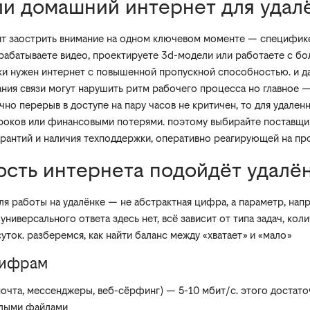
ли домашний интернет для удал
оит заострить внимание на одном ключевом моменте — специфик
рабатываете видео, проектируете 3d-модели или работаете с б
нки нужен интернет с повышенной пропускной способностью. и д
ния связи могут нарушить ритм рабочего процесса но главное 
чно перерыв в доступе на пару часов не критичен, то для удале
роков или финансовыми потерями. поэтому выбирайте поставщик
арантий и наличия техподдержки, оперативно реагирующей на п
рость интернета подойдёт удалё
ля работы на удалёнке — не абстрактная цифра, а параметр, на
универсального ответа здесь нет, всё зависит от типа задач, кол
уток. разберемся, как найти баланс между «хватает» и «мало»
цифрам
почта, мессенджеры, веб-сёрфинг) — 5-10 мбит/с. этого достато
ёлыми файлами