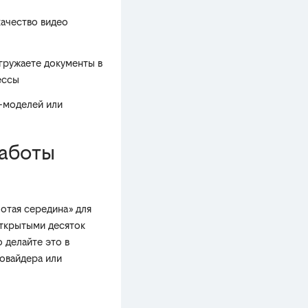
качество видео
гружаете документы в
ессы
d-моделей или
работы
лотая середина» для
открытыми десяток
но делайте это в
ровайдера или