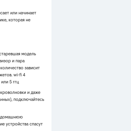
исает или начинает
ике, которая не
старевшая модель
визор и пара
(количество зависит
етов. wi-fi 4
или 5 ггц
икроволновки и даже
анных), подключайтесь
т домашнюю
кие устройства спасут