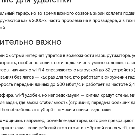
деальный тариф, но во время важного созвона экран коллеги подв
гружаются как в 2000-х. часто проблема не в провайдере, а в техн
кой
вительно важно
ый быстрый интернет упрётся в возможности маршрутизатора. у
корость, особенно если к сети подключены умные колонки, теле
еры, начиная с wi-fi 4 справляются с нагрузкой до 32 устройств 
ания) без лагов — как раз для тех, кто работает в окружении гадж
рость передачи данных до 600 мбит/с и работает на частоте 2,4 
эфира.
wi-fi удобен, но непредсказуем — сигнал крадут стены, м
для задач, где важна стабильность (стриминг, передача больших д
ethernet-кабель. это уберёт помехи и снизит задержки
помощники.
например, powerline-адаптеры, которые превращаю
ернет-канал. если рабочий стол стоит в «мёртвой зоне» wi-fi, та
кладки метров кабеля