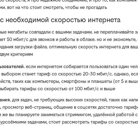
и. вот на что стоит смотреть, чтобы не прогадать
 с необходимой скоростью интернета
ные мегабиты совпадали с вашими задачами. не переплачивайте 
ает 50 мбит/с для звонков и работы в облаке. но и не экономьте,
идания загрузки файла. оптимальную скорость интернета для ва
 двум критериям
ьзователей.
если интернетом собирается пользоваться один чело
 выбором станет тариф со скоростью 20-30 мбит/с. однако, ес
йств, таких как компьютеры, смартфоны и планшеты (от 5 и выше
выбирать тарифы со скоростью от 100 мбит/с и выше
ания.
для задач, не требующих высоких скоростей, таких как напи
в, просмотр веб-страниц, общение в соцсетях достаточно тариф
и же вы планируете заниматься стримингом, удалённой работой 
сурсоёмкими задачами, стоит рассмотреть тарифы со скоростью