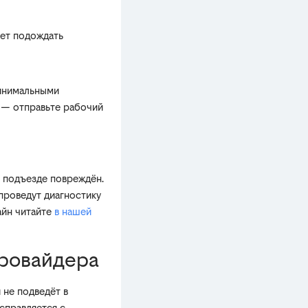
жет подождать
минимальными
к — отправьте рабочий
в подъезде повреждён.
 проведут диагностику
айн читайте
в нашей
провайдера
 не подведёт в
 справляется с