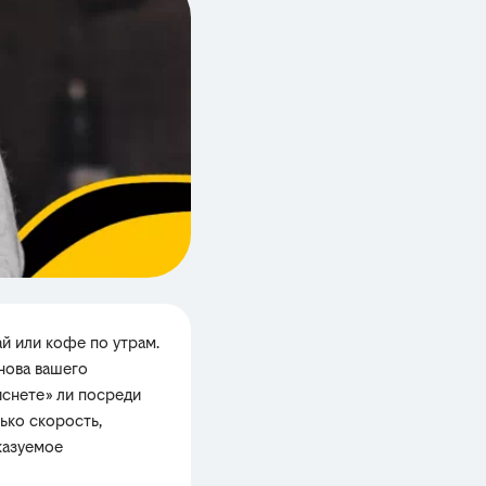
ай или кофе по утрам.
снова вашего
виснете» ли посреди
лько скорость,
казуемое