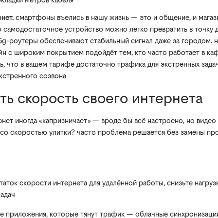
нет.
смартфоны въелись в нашу жизнь — это и общение, и магази
то самодостаточное устройство можно легко превратить в точку д
5g-роутеры обеспечивают стабильный сигнал даже за городом. 
йн с широким покрытием подойдёт тем, кто часто работает в каф
сь, что в вашем тарифе достаточно трафика для экстренных зада
кстренного созвона
ть скорость своего интернета
ернет иногда «капризничает» — вроде бы всё настроено, но видео
со скоростью улитки? часто проблема решается без замены про
аток скорости интернета для удалённой работы, снизьте нагрузк
задач
 приложения, которые тянут трафик — облачные синхронизации