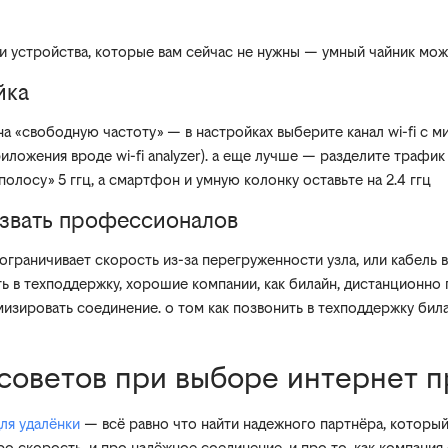
и устройства, которые вам сейчас не нужны — умный чайник мо
йка
а «свободную частоту» — в настройках выберите канал wi-fi с 
иложения вроде wi-fi analyzer). а еще лучше — разделите трафи
олосу» 5 ггц, а смартфон и умную колонку оставьте на 2.4 ггц
озвать профессионалов
ограничивает скорость из-за перегруженности узла, или кабель 
ть в техподдержку, хорошие компании, как билайн, дистанционно
имизировать соединение. о том как позвонить в техподдержку бил
 советов при выборе интернет 
ля удалёнки
— всё равно что найти надежного партнёра, который
ро скорость, и про надёжное соединение, и про то, как компания