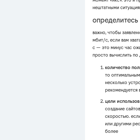
нештатными ситуациям
определитесь
важно, чтобы заявлен
мбит/с, если вам хват
с — это минус час ож
просто вычислить по
количество пол
то оптимальным
несколько устро
рекомендуется 
цели использов
создание сайто
скоростью. есл
или другими ре
более