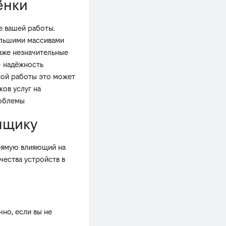
ёнки
е вашей работы.
ольшими массивами
аже незначительные
— надёжность
нной работы это может
ов услуг на
роблемы
нщику
прямую влияющий на
ичества устройств в
чно, если вы не