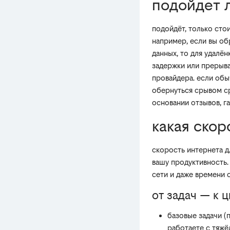
подойдет 
подойдёт, только ст
например, если вы об
данных, то для удалё
задержки или прерыва
провайдера. если обы
обернуться срывом с
основании отзывов, г
какая ско
скорость интернета д
вашу продуктивность. 
сети и даже времени с
от задач — к 
базовые задачи (
работаете с тяж