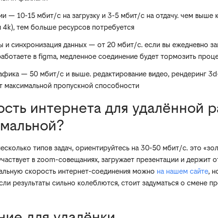
 — 10-15 мбит/с на загрузку и 3-5 мбит/с на отдачу. чем выше 
и 4k), тем больше ресурсов потребуется
 и синхронизация данных — от 20 мбит/с. если вы ежедневно за
 работаете в figma, медленное соединение будет тормозить проц
афика — 50 мбит/с и выше. редактирование видео, рендеринг 3
т максимальной пропускной способности
ость интернета для удалённой 
имальной?
есколько типов задач, ориентируйтесь на 30-50 мбит/с. это «зо
 участвует в zoom-совещаниях, загружает презентации и держит 
еальную скорость интернет-соединения можно
на нашем сайте
, 
если результаты сильно колеблются, стоит задуматься о смене п
ние для удалёнки