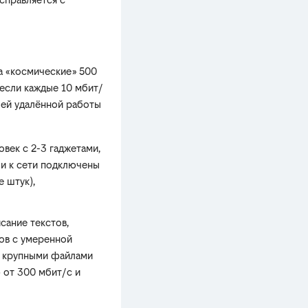
за «космические» 500
 если каждые 10 мбит/
шей удалённой работы
век с 2-3 гаджетами,
ли к сети подключены
 штук),
сание текстов,
ов с умеренной
с крупными файлами
 от 300 мбит/с и