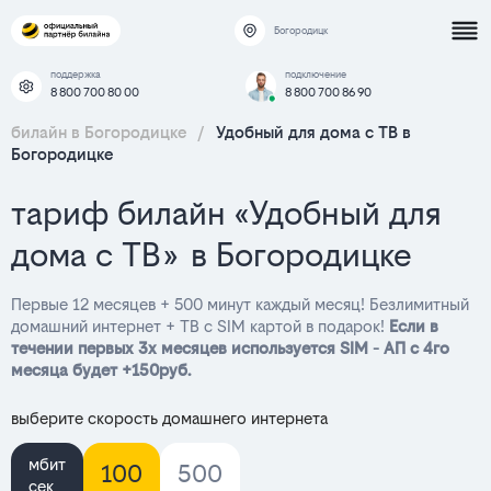
Богородицк
поддержка
подключение
8 800 700 80 00
8 800 700 86 90
билайн в Богородицке
/
Удобный для дома с ТВ в
Богородицке
тариф билайн «Удобный для
дома с ТВ» в Богородицке
Первые 12 месяцев + 500 минут каждый месяц! Безлимитный
домашний интернет + ТВ с SIM картой в подарок!
Если в
течении первых 3х месяцев используется SIM - АП с 4го
месяца будет +150руб.
выберите скорость домашнего интернета
мбит
100
500
сек