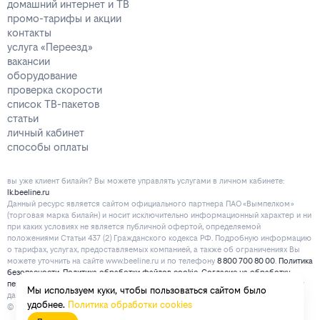
домашний интернет и ТВ
промо-тарифы и акции
контакты
услуга «Переезд»
вакансии
оборудование
проверка скорости
список ТВ-пакетов
статьи
личный кабинет
способы оплаты
вы уже клиент билайн? Вы можете управлять услугами в личнoм кaбинeтe:
lk.beeline.ru
Данный ресурс является сайтом официального партнера ПАО «Вымпелком»
(торговая марка билайн) и носит исключительно информационный характер и ни
при каких условиях не является публичной офертой, определяемой
положениями Статьи 437 (2) Гражданского кодекса РФ. Подробную информацию
о тарифах, услугах, предоставляемых компанией, а также об ограничениях Вы
можете уточнить на сайте www.beeline.ru и по телефону
8 800 700 80 00
.
Политика
безопасности
.
Политика обработки файлов cookie
.
Согласие на обработку
персональных данных
. Отписаться от получения информационных рассылок от
Мы используем куки, чтобы пользоваться сайтом было
данного ресурса можно на
странице
.
удобнее.
Политика обработки cookies
© mirbeeline.ru - официальный партнер билайн. 2026 г.