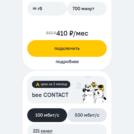
∞ гб
700 минут
410 ₽/мес
850 ₽
подключить
подробнее
цена на 2 месяца
bee CONTACT
100 мбит/с
500 мбит/с
221
канал