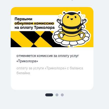
отменяется комиссия за оплату услуг
ба
«Триколора»
мн
Ра
оплату за услуги «Триколора» с баланса
билайна