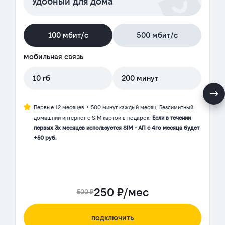
Удобный для дома
100 мбит/с
500 мбит/с
мобильная связь
10 гб
200 минут
Первые 12 месяцев + 500 минут каждый месяц! Безлимитный
домашний интернет с SIM картой в подарок!
Если в течении
первых 3х месяцев используется SIM - АП с 4го месяца будет
+50 руб.
250 ₽/мес
500 ₽
подключить