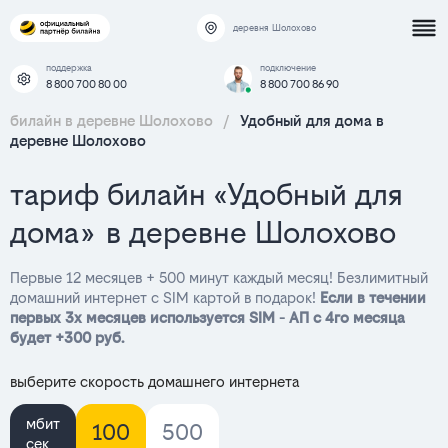
деревня Шолохово
поддержка
подключение
8 800 700 80 00
8 800 700 86 90
билайн в деревне Шолохово
/
Удобный для дома в
деревне Шолохово
тариф билайн «Удобный для
дома» в деревне Шолохово
Первые 12 месяцев + 500 минут каждый месяц! Безлимитный
домашний интернет с SIM картой в подарок!
Если в течении
первых 3х месяцев используется SIM - АП с 4го месяца
будет +300 руб.
выберите скорость домашнего интернета
мбит
100
500
сек