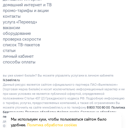
домашний интернет и ТВ
промо-тарифы и акции
контакты
услуга «Переезд»
вакансии
оборудование
проверка скорости
список ТВ-пакетов
статьи
личный кабинет
способы оплаты
вы уже клиент билайн? Вы можете управлять услугами в личнoм кaбинeтe:
lk.beeline.ru
Данный ресурс является сайтом официального партнера ПАО «Вымпелком»
(торговая марка билайн) и носит исключительно информационный характер и ни
при каких условиях не является публичной офертой, определяемой
положениями Статьи 437 (2) Гражданского кодекса РФ. Подробную информацию
о тарифах, услугах, предоставляемых компанией, а также об ограничениях Вы
можете уточнить на сайте www.beeline.ru и по телефону
8 800 700 80 00
.
Политика
безопасности
.
Политика обработки файлов cookie
.
Согласие на обработку
персональных данных
. Отписаться от получения информационных рассылок от
Мы используем куки, чтобы пользоваться сайтом было
данного ресурса можно на
странице
.
удобнее.
Политика обработки cookies
© mirbeeline.ru - официальный партнер билайн. 2026 г.