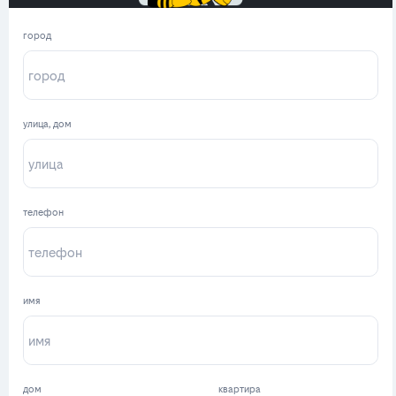
город
улица, дом
телефон
имя
дом
квартира