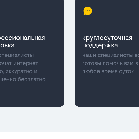
ессиональная
круглосуточная
новка
поддержка
специалисты
наши специалисты в
ючат интернет
готовы помочь вам в
о, аккуратно и
любое время суток
шенно бесплатно