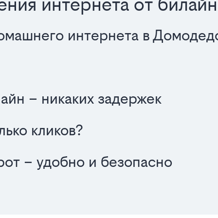
ния интернета от билай
омашнего интернета в Домодед
айн – никаких задержек
олько кликов?
от – удобно и безопасно