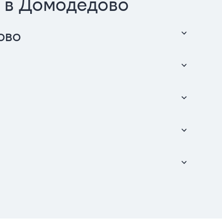
н в Домодедово
ово