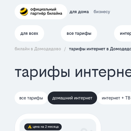
для дома
бизнесу
для всех
все тарифы
инте
билайн в Домодедово
/
тарифы интернет в Домодед
тарифы интерне
все тарифы
домашний интернет
интернет + ТВ
цена на 2 месяца