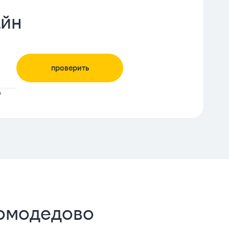
айн
проверить
я
Домодедово