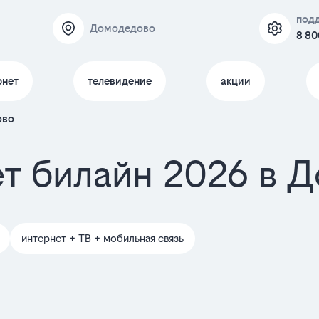
под
Домодедово
8 80
рнет
телевидение
акции
ово
т билайн 2026 в 
интернет + ТВ + мобильная связь