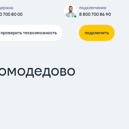
держка
подключение
0 700 80 00
8 800 700 86 90
проверить техвозможность
подключить
Домодедово