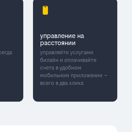
управление на
расстоянии
сегда
управляйте услугами
билайн и оплачивайте
счета в удобном
мобильном приложении –
всего в два клика