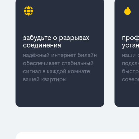
забудьте о разрывах
проф
соединения
уста
надёжный интернет билайн
наши 
обеспечивает стабильный
подкл
сигнал в каждой комнате
быстр
вашей квартиры
совер