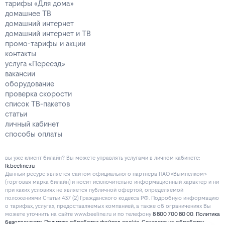
тарифы «Для дома»
домашнее ТВ
домашний интернет
домашний интернет и ТВ
промо-тарифы и акции
контакты
услуга «Переезд»
вакансии
оборудование
проверка скорости
список ТВ-пакетов
статьи
личный кабинет
способы оплаты
вы уже клиент билайн? Вы можете управлять услугами в личнoм кaбинeтe:
lk.beeline.ru
Данный ресурс является сайтом официального партнера ПАО «Вымпелком»
(торговая марка билайн) и носит исключительно информационный характер и ни
при каких условиях не является публичной офертой, определяемой
положениями Статьи 437 (2) Гражданского кодекса РФ. Подробную информацию
о тарифах, услугах, предоставляемых компанией, а также об ограничениях Вы
можете уточнить на сайте www.beeline.ru и по телефону
8 800 700 80 00
.
Политика
безопасности
.
Политика обработки файлов cookie
.
Согласие на обработку