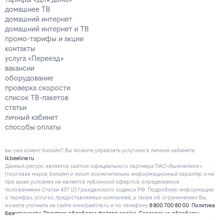
домашнее ТВ
домашний интернет
домашний интернет и ТВ
промо-тарифы и акции
контакты
услуга «Переезд»
вакансии
оборудование
проверка скорости
список ТВ-пакетов
статьи
личный кабинет
способы оплаты
вы уже клиент билайн? Вы можете управлять услугами в личнoм кaбинeтe:
lk.beeline.ru
Данный ресурс является сайтом официального партнера ПАО «Вымпелком»
(торговая марка билайн) и носит исключительно информационный характер и ни
при каких условиях не является публичной офертой, определяемой
положениями Статьи 437 (2) Гражданского кодекса РФ. Подробную информацию
о тарифах, услугах, предоставляемых компанией, а также об ограничениях Вы
можете уточнить на сайте www.beeline.ru и по телефону
8 800 700 80 00
.
Политика
безопасности
.
Политика обработки файлов cookie
.
Согласие на обработку