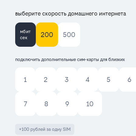
выберите скорость домашнего интернета
мбит
200
500
сек
подключить дополнительные сим-карты для близких
1
2
3
4
5
6
7
8
9
10
+100 рублей за одну SIM