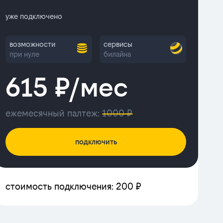
уже подключено
возможности
сервисы
при нуле
билайна
615 ₽/мес
ежемесячный палтеж:
1000 ₽
подключить
стоимость подключения: 200 ₽