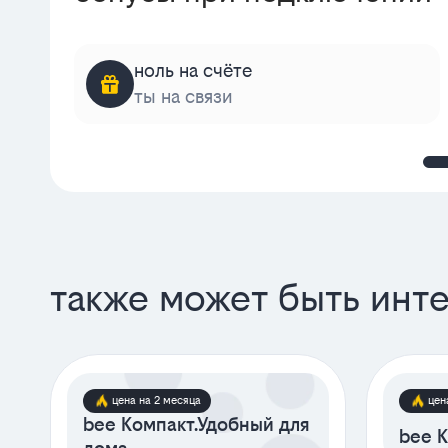
ноль на счёте
ты на связи
также может быть инт
цена на 2 месяца
цен
bee Компакт.Удобный для
bee К