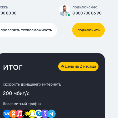
ржка
подключение
700 80 00
8 800 700 86 90
проверить техвозможность
подключить
итог
Цена на 2 месяца
скорость домашнего интернета
200 мбит/с
безлимитный трафик