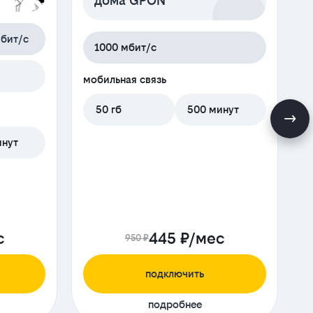
дома GPON
бит/с
1000 мбит/с
м
мобильная связь
50 гб
500 минут
инут
с
445 ₽/мес
950 ₽
подключить
подробнее