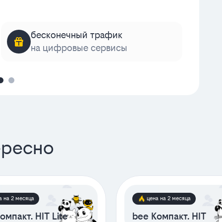
бесконечный трафик
на цифровые сервисы
к
ересно
а на 2 месяца
цена на 2 месяца
омпакт. HIT Lite
bee Компакт. HIT