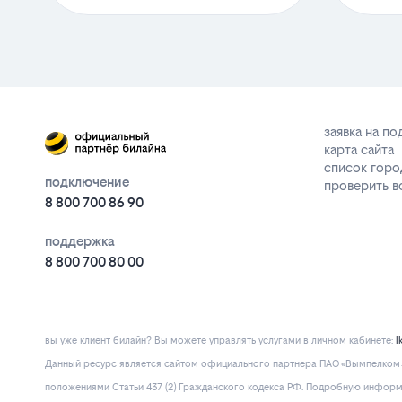
заявка на п
карта сайта
список горо
подключение
проверить 
8 800 700 86 90
поддержка
8 800 700 80 00
вы уже клиент билайн? Вы можете управлять услугами в личнoм кaбинeтe:
l
Данный ресурс является сайтом официального партнера ПАО «Вымпелком» 
положениями Статьи 437 (2) Гражданского кодекса РФ. Подробную информац