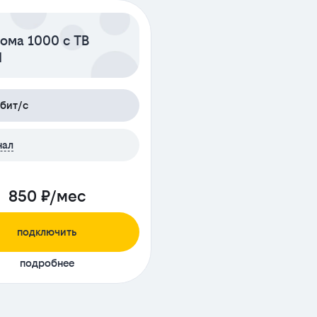
ома 1000 с ТВ
N
бит/с
нал
850 ₽/мес
подключить
подробнее