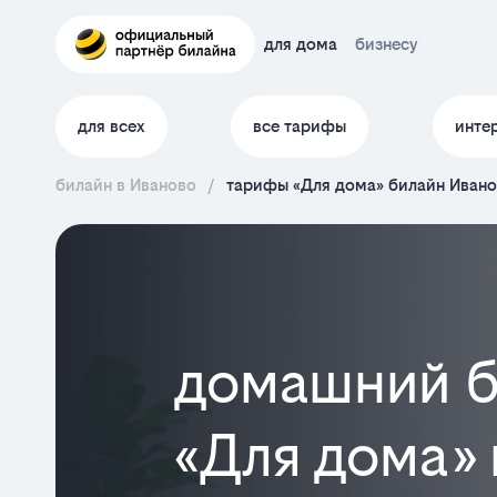
для дома
бизнесу
для всех
все тарифы
инте
билайн в Иваново
/
тарифы «Для дома» билайн Иван
домашний б
«Для дома» 