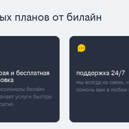
х планов от билайн
рая и бесплатная
поддержка 24/7
новка
мы всегда на связи, 
ссионалы билайн
помочь вам в любое
ючает услуги быстро
уратно