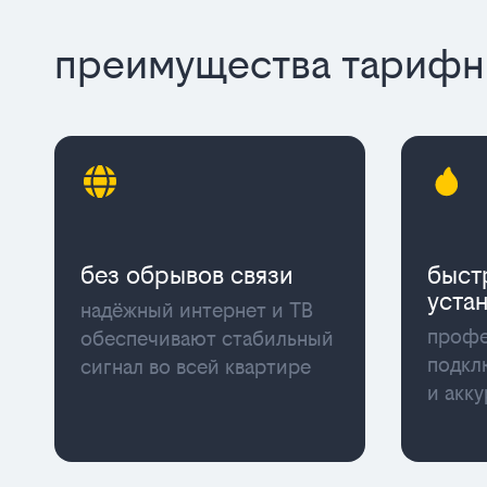
преимущества тарифны
без обрывов связи
быст
уста
надёжный интернет и ТВ
профе
обеспечивают стабильный
подкл
сигнал во всей квартире
и акк