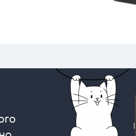
ого
но