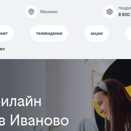
подд
Иваново
8 800
рнет
телевидение
акции
ово
илайн
в Иваново