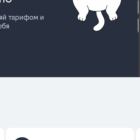
ляй тарифом и
ебя