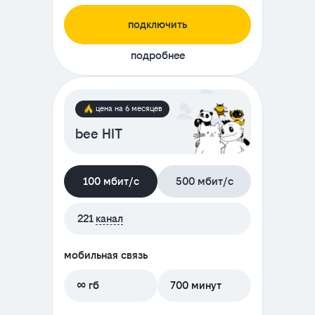
подключить
подробнее
цена на 6 месяцев
bee HIT
100 мбит/с
500 мбит/с
221
канал
мобильная связь
∞ гб
700 минут