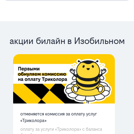
акции билайн в Изобильном
отменяется комиссия за оплату услуг
ба
«Триколора»
мн
Ра
оплату за услуги «Триколора» с баланса