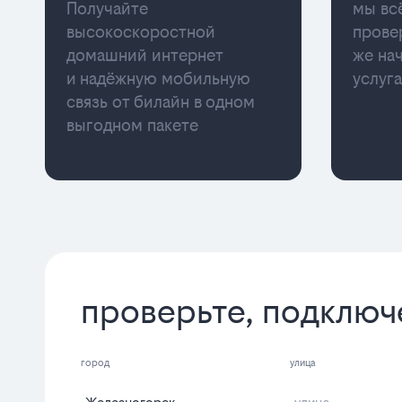
Получайте
мы вс
высокоскоростной
прове
домашний интернет
же на
и надёжную мобильную
услуг
связь от билайн в одном
выгодном пакете
проверьте, подключ
город
улица