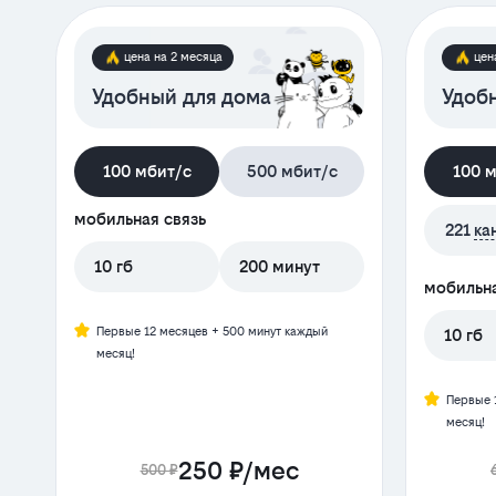
цена на 2 месяца
цен
Удобный для дома
Удобн
100 мбит/с
500 мбит/с
100 
мобильная связь
221
ка
10 гб
200 минут
мобильна
Первые 12 месяцев + 500 минут каждый
10 гб
месяц!
Первые 
месяц!
250 ₽/мес
500 ₽