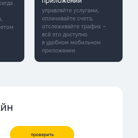
приложении
сегда
управляйте услугами,
оплачивайте счета,
,
отслеживайте трафик –
нетом
всё это доступно
в удобном мобильном
приложении
айн
проверить