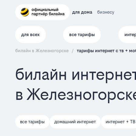
для дома
бизнесу
для всех
все тарифы
инте
билайн в Железногорске
/
тарифы интернет c тв + мо
билайн интернет
в Железногорск
все тарифы
домашний интернет
интернет + ТВ