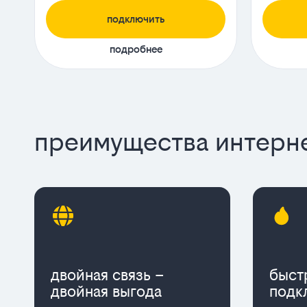
подключить
подробнее
преимущества интерне
двойная связь –
быст
двойная выгода
подк