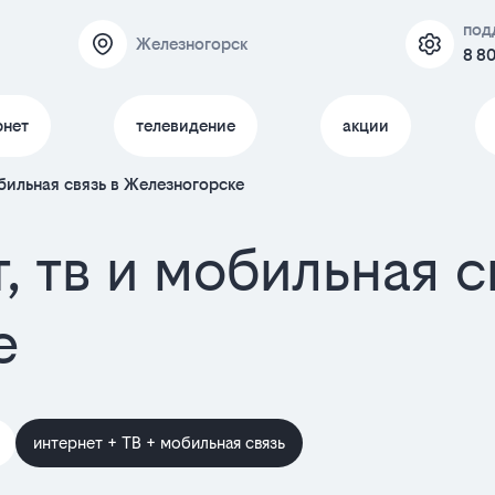
под
Железногорск
8 80
рнет
телевидение
акции
бильная связь в Железногорске
, тв и мобильная 
е
интернет + ТВ + мобильная связь