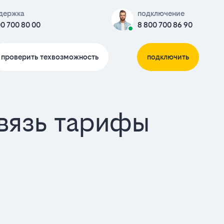
держка
подключение
0 700 80 00
8 800 700 86 90
проверить техвозможность
подключить
связь тарифы