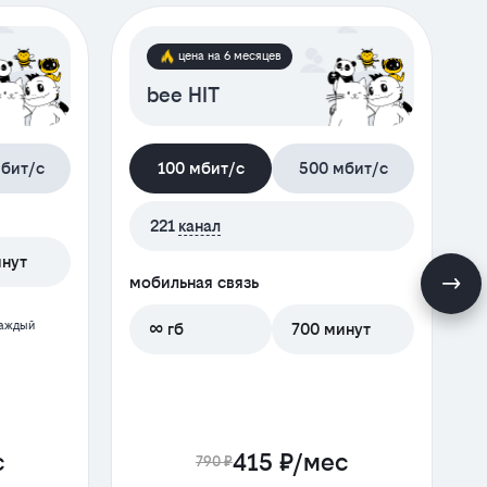
цена на 6 месяцев
bee HIT
бит/с
100 мбит/с
500 мбит/с
221
канал
инут
мобильная связь
м
каждый
∞ гб
700 минут
с
415 ₽/мес
790 ₽