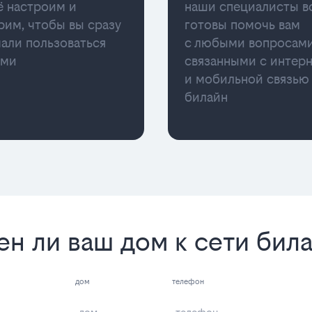
ё настроим и
наши специалисты в
рим, чтобы вы сразу
готовы помочь вам
чали пользоваться
с любыми вопросами
ами
связанными с интер
и мобильной связью
билайн
ен ли ваш дом к сети бил
дом
телефон