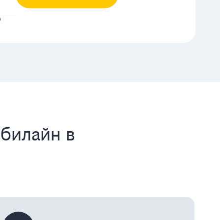
я
 билайн в