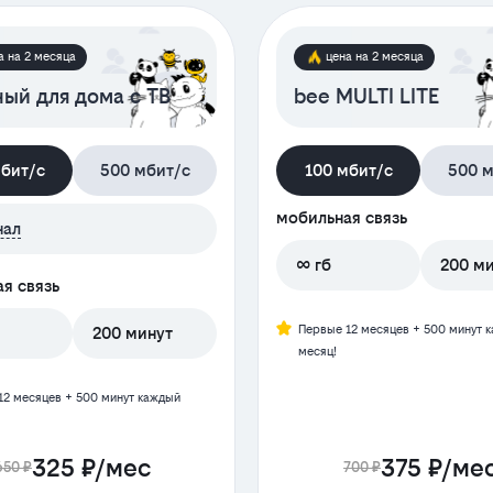
а на 2 месяца
цена на 2 месяца
ый для дома с ТВ
bee MULTI LITE
мбит/с
500 мбит/с
100 мбит/с
500 м
мобильная связь
нал
∞ гб
200 м
я связь
Первые 12 месяцев + 500 минут 
200 минут
месяц!
12 месяцев + 500 минут каждый
325 ₽/мес
375 ₽/ме
650 ₽
700 ₽