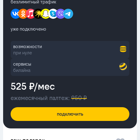
безлимитный трафик
уже подключено
возможности
при нуле
сервисы
билайна
525 ₽/мес
ежемесячный палтеж:
950 ₽
подключить