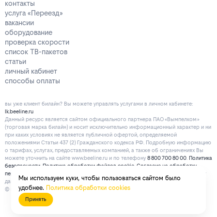
контакты
услуга «Переезд»
вакансии
оборудование
проверка скорости
список ТВ-пакетов
статьи
личный кабинет
способы оплаты
вы уже клиент билайн? Вы можете управлять услугами в личнoм кaбинeтe:
lk.beeline.ru
Данный ресурс является сайтом официального партнера ПАО «Вымпелком»
(торговая марка билайн) и носит исключительно информационный характер и ни
при каких условиях не является публичной офертой, определяемой
положениями Статьи 437 (2) Гражданского кодекса РФ. Подробную информацию
о тарифах, услугах, предоставляемых компанией, а также об ограничениях Вы
можете уточнить на сайте www.beeline.ru и по телефону
8 800 700 80 00
.
Политика
безопасности
.
Политика обработки файлов cookie
.
Согласие на обработку
персональных данных
. Отписаться от получения информационных рассылок от
Мы используем куки, чтобы пользоваться сайтом было
данного ресурса можно на
странице
.
удобнее.
Политика обработки cookies
© mirbeeline.ru - официальный партнер билайн. 2026 г.
Принять