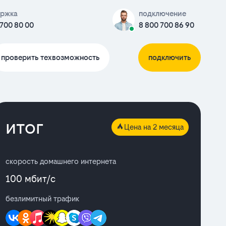
ержка
подключение
 700 80 00
8 800 700 86 90
проверить техвозможность
подключить
итог
Цена на 2 месяца
скорость домашнего интернета
100 мбит/с
безлимитный трафик