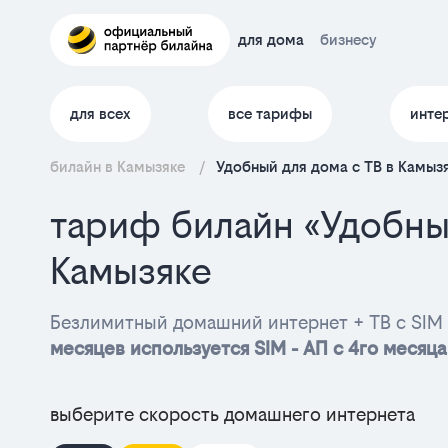
для дома
бизнесу
для всех
все тарифы
инте
билайн в Камызяке
/
Удобный для дома с ТВ в Камыз
тариф билайн «Удобны
Камызяке
Безлимитный домашний интернет + ТВ с SIM 
месяцев используется SIM - АП с 4го месяца
выберите скорость домашнего интернета