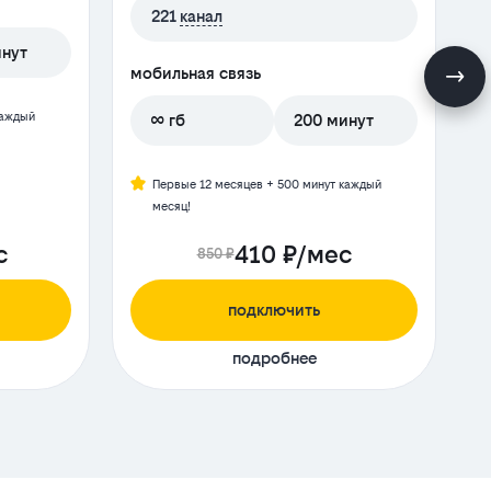
221
канал
инут
мобильная связь
м
каждый
∞ гб
200 минут
Первые 12 месяцев + 500 минут каждый
месяц!
с
410 ₽/мес
850 ₽
подключить
подробнее