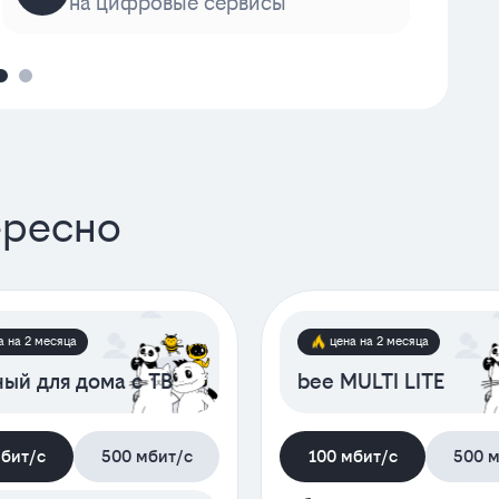
на цифровые сервисы
к
ересно
а на 2 месяца
цена на 2 месяца
ый для дома с ТВ
bee MULTI LITE
мбит/с
500 мбит/с
100 мбит/с
500 м