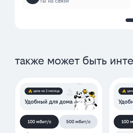
ты на связи
также может быть инт
цена на 2 месяца
цен
Удобный для дома
Удобн
100 мбит/с
500 мбит/с
100 