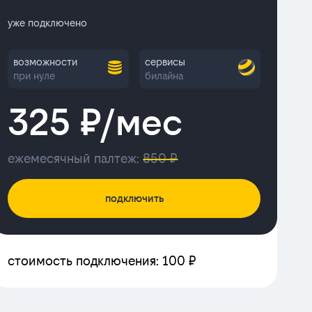
уже подключено
возможности
сервисы
при нуле
билайна
325 ₽/мес
ежемесячный палтеж:
850 ₽
подключить
стоимость подключения: 100 ₽