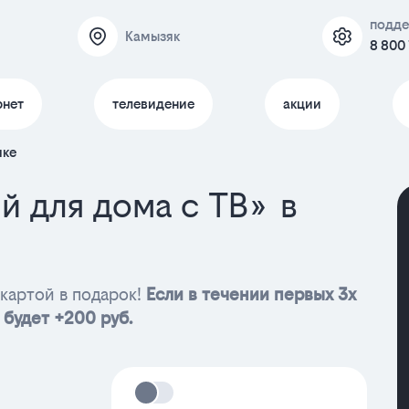
подд
Камызяк
8 800
рнет
телевидение
акции
яке
й для дома с ТВ» в
картой в подарок!
Если в течении первых 3х
 будет +200 руб.