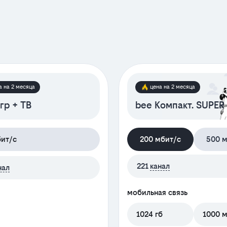
а на 2 месяца
цена на 2 месяца
гр + ТВ
bee Компакт. SUPER
бит/с
200 мбит/с
500 м
221
канал
нал
мобильная связь
1024 гб
1000 