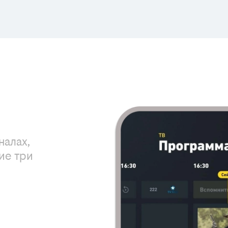
налах,
ие три