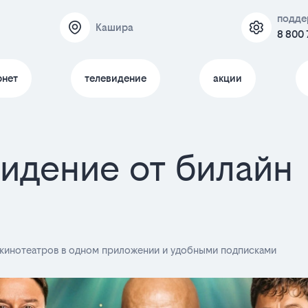
подде
Кашира
8 800 
рнет
телевидение
акции
идение от билайн
-кинотеатров в одном приложении и удобными подписками