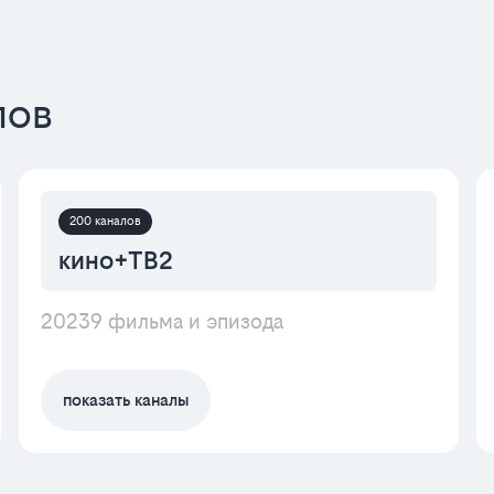
лов
200 каналов
кино+ТВ2
20239 фильма и эпизода
показать каналы