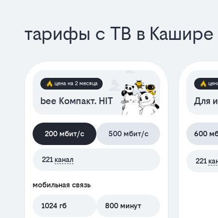
тарифы с ТВ в Кашире
цена на 2 месяца
цен
bee Компакт. HIT
Для и
200 мбит/с
500 мбит/с
600 м
221
канал
221
ка
мобильная связь
1024 гб
800 минут