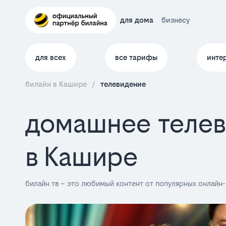
для дома
бизнесу
для всех
все тарифы
инте
билайн в Кашире
/
телевидение
домашнее телев
в Кашире
билайн тв – это любимый контент от популярных онлайн