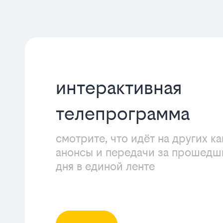
интерактивная
телепрограмма
смотрите, что идёт на других ка
анонсы и передачи за прошедш
дня в единой ленте