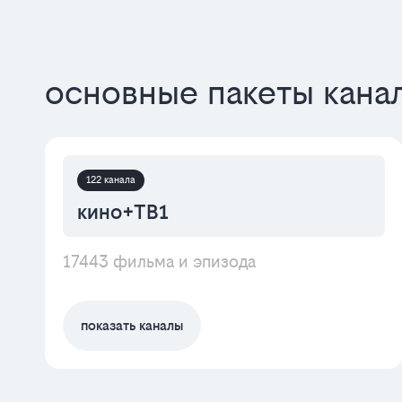
основные пакеты кана
122 канала
кино+ТВ1
17443 фильма и эпизода
показать каналы