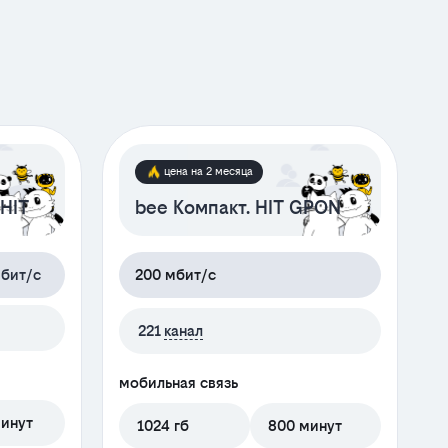
цена на 2 месяца
 HIT
bee Компакт. HIT GPON
бит/с
200 мбит/с
221
канал
мобильная связь
минут
1024 гб
800 минут