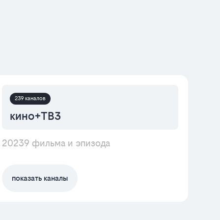
239 каналов
кино+ТВ3
20239 фильма и эпизода
показать каналы