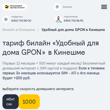
Кинешма
поддержка
подключение
8 800 700 80 00
8 800 700 86 90
билайн в Кинешме
/
Удобный для дома GPON в Кинешме
тариф билайн «Удобный для
дома GPON» в Кинешме
Первые 12 месяцев + 500 минут каждый месяц! Безлимитный
домашний интернет с SIM картой в подарок!
Если в течении
первых 3х месяцев используется SIM - АП с 4го месяца
будет +200 руб.
выберите скорость домашнего интернета
мбит
1000
сек