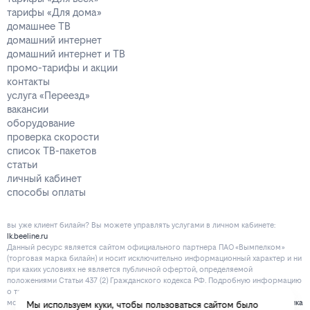
тарифы «Для дома»
домашнее ТВ
домашний интернет
домашний интернет и ТВ
промо-тарифы и акции
контакты
услуга «Переезд»
вакансии
оборудование
проверка скорости
список ТВ-пакетов
статьи
личный кабинет
способы оплаты
вы уже клиент билайн? Вы можете управлять услугами в личнoм кaбинeтe:
lk.beeline.ru
Данный ресурс является сайтом официального партнера ПАО «Вымпелком»
(торговая марка билайн) и носит исключительно информационный характер и ни
при каких условиях не является публичной офертой, определяемой
положениями Статьи 437 (2) Гражданского кодекса РФ. Подробную информацию
о тарифах, услугах, предоставляемых компанией, а также об ограничениях Вы
можете уточнить на сайте www.beeline.ru и по телефону
8 800 700 80 00
.
Политика
Мы используем куки, чтобы пользоваться сайтом было