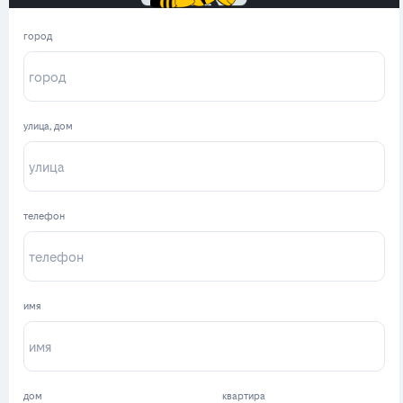
город
улица, дом
телефон
имя
дом
квартира