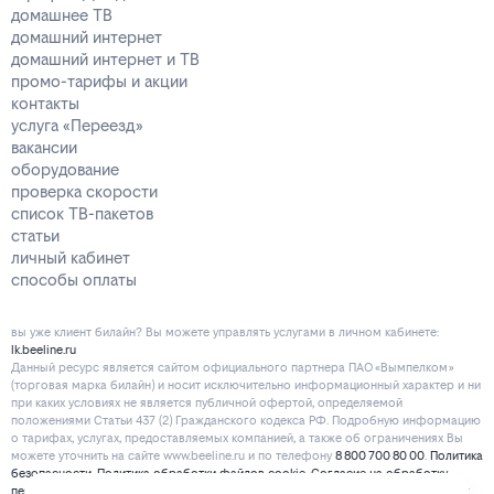
домашнее ТВ
домашний интернет
домашний интернет и ТВ
промо-тарифы и акции
контакты
услуга «Переезд»
вакансии
оборудование
проверка скорости
список ТВ-пакетов
статьи
личный кабинет
способы оплаты
вы уже клиент билайн? Вы можете управлять услугами в личнoм кaбинeтe:
lk.beeline.ru
Данный ресурс является сайтом официального партнера ПАО «Вымпелком»
(торговая марка билайн) и носит исключительно информационный характер и ни
при каких условиях не является публичной офертой, определяемой
положениями Статьи 437 (2) Гражданского кодекса РФ. Подробную информацию
о тарифах, услугах, предоставляемых компанией, а также об ограничениях Вы
можете уточнить на сайте www.beeline.ru и по телефону
8 800 700 80 00
.
Политика
безопасности
.
Политика обработки файлов cookie
.
Согласие на обработку
персональных данных
. Отписаться от получения информационных рассылок от