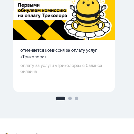
отменяется комиссия за оплату услуг
ба
«Триколора»
мн
Ра
оплату за услуги «Триколора» с баланса
билайна