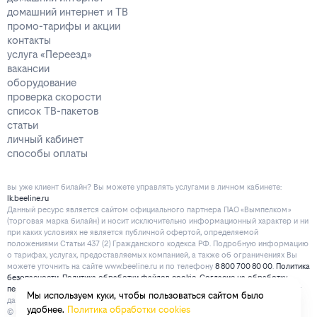
домашний интернет и ТВ
промо-тарифы и акции
контакты
услуга «Переезд»
вакансии
оборудование
проверка скорости
список ТВ-пакетов
статьи
личный кабинет
способы оплаты
вы уже клиент билайн? Вы можете управлять услугами в личнoм кaбинeтe:
lk.beeline.ru
Данный ресурс является сайтом официального партнера ПАО «Вымпелком»
(торговая марка билайн) и носит исключительно информационный характер и ни
при каких условиях не является публичной офертой, определяемой
положениями Статьи 437 (2) Гражданского кодекса РФ. Подробную информацию
о тарифах, услугах, предоставляемых компанией, а также об ограничениях Вы
можете уточнить на сайте www.beeline.ru и по телефону
8 800 700 80 00
.
Политика
безопасности
.
Политика обработки файлов cookie
.
Согласие на обработку
персональных данных
. Отписаться от получения информационных рассылок от
Мы используем куки, чтобы пользоваться сайтом было
данного ресурса можно на
странице
.
удобнее.
Политика обработки cookies
© mirbeeline.ru - официальный партнер билайн. 2026 г.