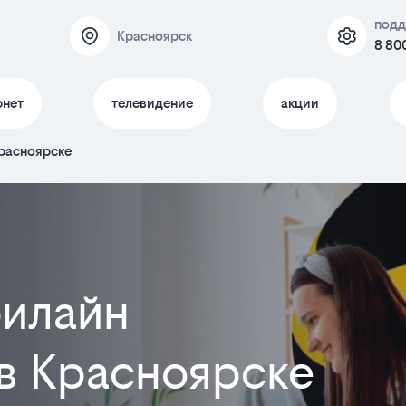
подд
Красноярск
8 80
рнет
телевидение
акции
расноярске
илайн
 в Красноярске