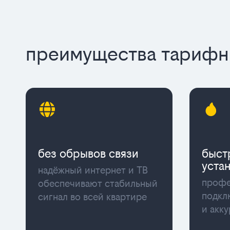
преимущества тарифны
без обрывов связи
быст
уста
надёжный интернет и ТВ
профе
обеспечивают стабильный
подкл
сигнал во всей квартире
и акк