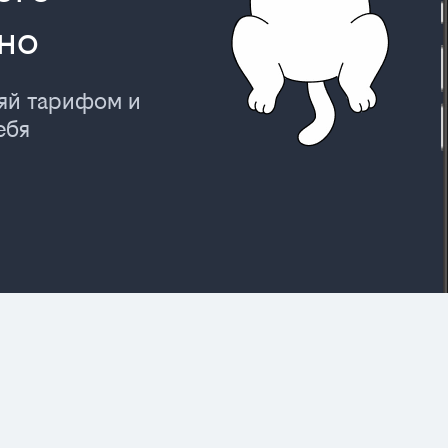
но
ляй тарифом и
ебя