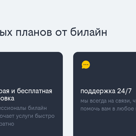
х планов от билайн
рая и бесплатная
поддержка 24/7
новка
мы всегда на связи, 
ссионалы билайн
помочь вам в любое
ючает услуги быстро
уратно