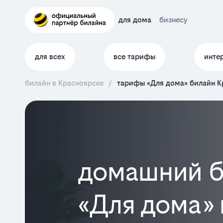
для дома
бизнесу
для всех
все тарифы
инте
билайн в Красноярске
/
тарифы «Для дома» билайн К
домашний б
«Для дома»