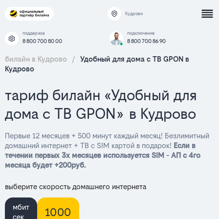
Кудрово
поддержка
подключение
8 800 700 80 00
8 800 700 86 90
билайн в Кудрово
/
Удобный для дома с ТВ GPON в
Кудрово
тариф билайн «Удобный для
дома с ТВ GPON» в Кудрово
Первые 12 месяцев + 500 минут каждый месяц! Безлимитный
домашний интернет + ТВ с SIM картой в подарок!
Если в
течении первых 3х месяцев используется SIM - АП с 4го
месяца будет +200руб.
выберите скорость домашнего интернета
мбит
1000
сек