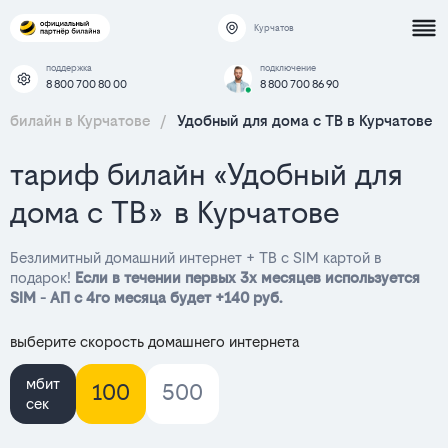
Курчатов
поддержка
подключение
8 800 700 80 00
8 800 700 86 90
билайн в Курчатове
/
Удобный для дома с ТВ в Курчатове
тариф билайн «Удобный для
дома с ТВ» в Курчатове
Безлимитный домашний интернет + ТВ с SIM картой в
подарок!
Если в течении первых 3х месяцев используется
SIM - АП с 4го месяца будет +140 руб.
выберите скорость домашнего интернета
мбит
100
500
сек