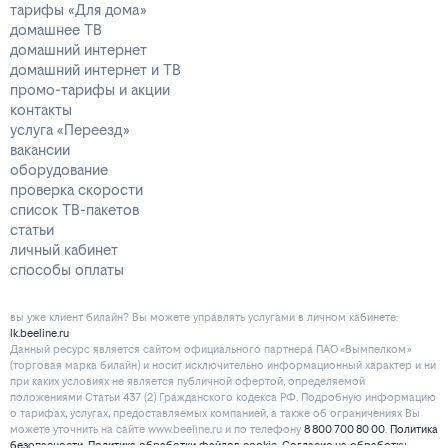
тарифы «Для дома»
домашнее ТВ
домашний интернет
домашний интернет и ТВ
промо-тарифы и акции
контакты
услуга «Переезд»
вакансии
оборудование
проверка скорости
список ТВ-пакетов
статьи
личный кабинет
способы оплаты
вы уже клиент билайн? Вы можете управлять услугами в личнoм кaбинeтe:
lk.beeline.ru
Данный ресурс является сайтом официального партнера ПАО «Вымпелком»
(торговая марка билайн) и носит исключительно информационный характер и ни
при каких условиях не является публичной офертой, определяемой
положениями Статьи 437 (2) Гражданского кодекса РФ. Подробную информацию
о тарифах, услугах, предоставляемых компанией, а также об ограничениях Вы
можете уточнить на сайте www.beeline.ru и по телефону
8 800 700 80 00
.
Политика
безопасности
.
Политика обработки файлов cookie
.
Согласие на обработку